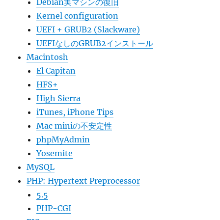
Debian実マシンの復旧
Kernel configuration
UEFI + GRUB2 (Slackware)
UEFIなしのGRUB2インストール
Macintosh
El Capitan
HFS+
High Sierra
iTunes, iPhone Tips
Mac miniの不安定性
phpMyAdmin
Yosemite
MySQL
PHP: Hypertext Preprocessor
5.5
PHP-CGI