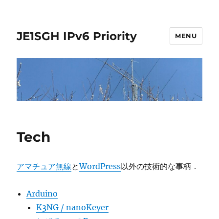
JE1SGH IPv6 Priority
MENU
Tech
アマチュア無線
と
WordPress
以外の技術的な事柄．
Arduino
K3NG / nanoKeyer