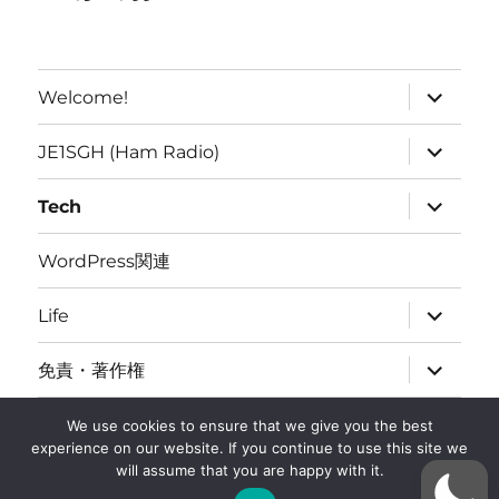
expand
Welcome!
child
menu
expand
JE1SGH (Ham Radio)
child
menu
expand
Tech
child
menu
WordPress関連
expand
Life
child
menu
expand
免責・著作権
child
menu
BLOG
We use cookies to ensure that we give you the best
experience on our website. If you continue to use this site we
will assume that you are happy with it.
JE1SGH IPv6 Priority
Proudly powered by WordPress