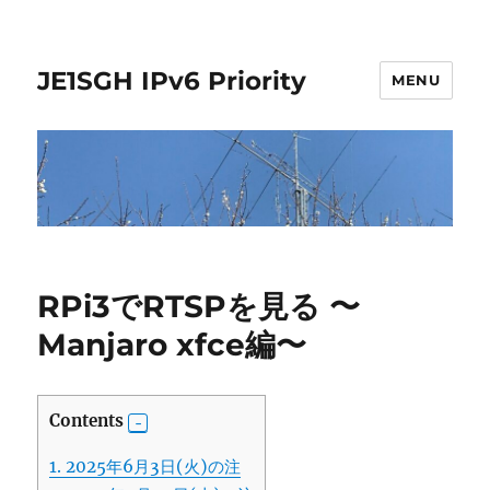
JE1SGH IPv6 Priority
MENU
RPi3でRTSPを見る 〜
Manjaro xfce編〜
Contents
1.
2025年6月3日(火)の注