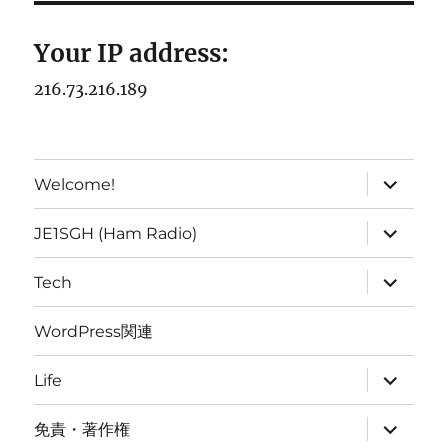
Your IP address:
216.73.216.189
expand
Welcome!
child
menu
expand
JE1SGH (Ham Radio)
child
menu
expand
Tech
child
menu
WordPress関連
expand
Life
child
menu
expand
免責・著作権
child