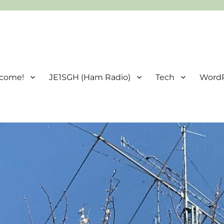
come!
JE1SGH (Ham Radio)
Tech
Word