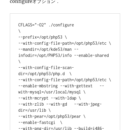
configureオプション．
CFLAGS="-O2" ./configure                                      
\

--prefix=/opt/php53 \

--with-config-file-path=/opt/php53/etc \

--mandir=/opt/kde53/man --
infodir=/opt/PHP53/info --enable-shared  
\

--with-config-file-scan-
dir=/opt/php53/php.d  \

--with-config-file-path=/opt/php53/etc \

--enable-mbstring --with-gettext   --
with-mysql=/usr/local/mysql \

--with-mcrypt --with-ldap \

--with-zlib --with-gd   --with-jpeg-
dir=/usr/lib \

--with-pear=/opt/php53/pear \

--enable-fastcgi  \

--with-png-dir=/usr/lib --build=i486-