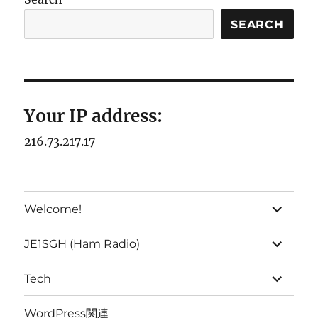
SEARCH
Your IP address:
216.73.217.17
expand
Welcome!
child
menu
expand
JE1SGH (Ham Radio)
child
menu
expand
Tech
child
menu
WordPress関連