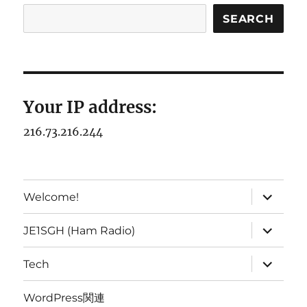
SEARCH
Your IP address:
216.73.216.244
expand
Welcome!
child
menu
expand
JE1SGH (Ham Radio)
child
menu
expand
Tech
child
menu
WordPress関連