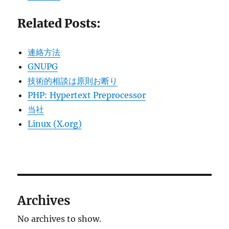
Related Posts:
連絡方法
GNUPG
技術的相談は原則お断り
PHP: Hypertext Preprocessor
当社
Linux (X.org)
Archives
No archives to show.