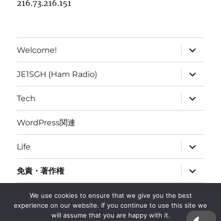
216.73.216.151
expand
Welcome!
child
menu
expand
JE1SGH (Ham Radio)
child
menu
expand
Tech
child
menu
WordPress関連
expand
Life
child
menu
expand
免責・著作権
child
menu
BLOG
We use cookies to ensure that we give you the best
experience on our website. If you continue to use this site we
will assume that you are happy with it.