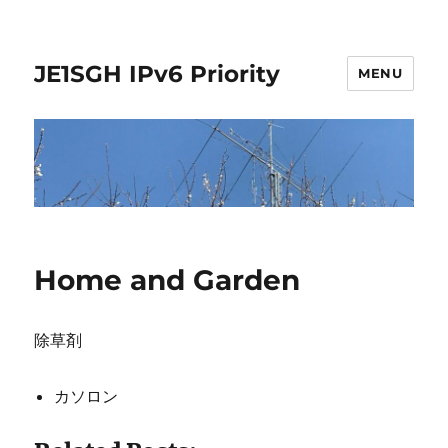
JE1SGH IPv6 Priority
MENU
Home and Garden
除草剤
カソロン