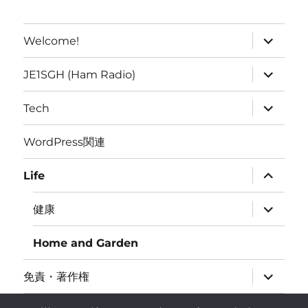
expand
Welcome!
child
menu
expand
JE1SGH (Ham Radio)
child
menu
expand
Tech
child
menu
WordPress関連
expand
Life
child
menu
expand
健康
child
menu
Home and Garden
expand
免責・著作権
child
menu