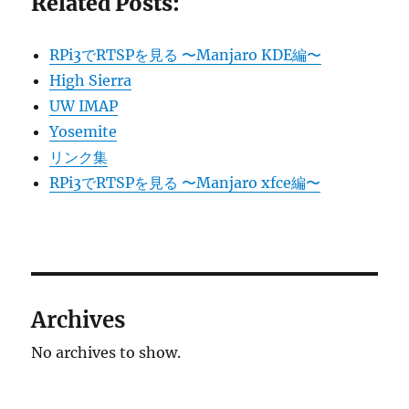
Related Posts:
RPi3でRTSPを見る 〜Manjaro KDE編〜
High Sierra
UW IMAP
Yosemite
リンク集
RPi3でRTSPを見る 〜Manjaro xfce編〜
Archives
No archives to show.