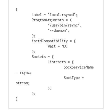
{

	Label = "local.rsyncd";

	ProgramArguments = (

		"/usr/bin/rsync",

		"--daemon",

	);

	inetdCompatibility = {

		Wait = NO;

	};

	Sockets = {

		Listeners = {

			SockServiceName 
= rsync;

			SockType = 
stream;

		};

	};
