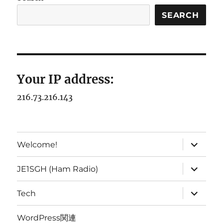
SEARCH
Your IP address:
216.73.216.143
expand
Welcome!
child
menu
expand
JE1SGH (Ham Radio)
child
menu
expand
Tech
child
menu
WordPress関連