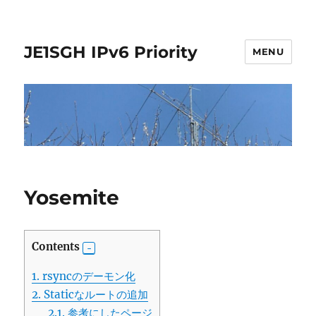
JE1SGH IPv6 Priority
MENU
Yosemite
Contents
1.
rsyncのデーモン化
2.
Staticなルートの追加
2.1.
参考にしたページ