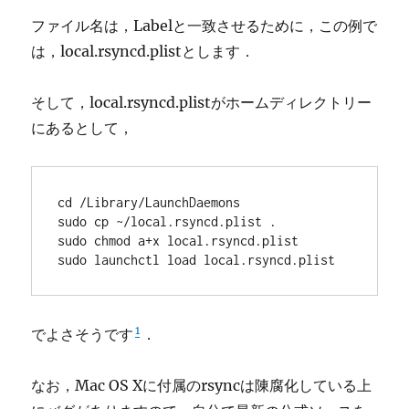
ファイル名は，Labelと一致させるために，この例で
は，local.rsyncd.plistとします．
そして，local.rsyncd.plistがホームディレクトリー
にあるとして，
cd /Library/LaunchDaemons

sudo cp ~/local.rsyncd.plist .

sudo chmod a+x local.rsyncd.plist

sudo launchctl load local.rsyncd.plist
1
でよさそうです
．
なお，Mac OS Xに付属のrsyncは陳腐化している上