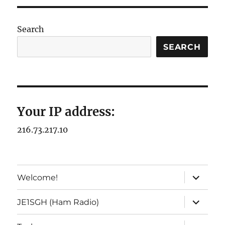
Search
SEARCH
Your IP address:
216.73.217.10
expand
Welcome!
child
menu
expand
JE1SGH (Ham Radio)
child
menu
expand