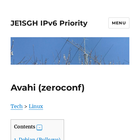
JE1SGH IPv6 Priority
MENU
Avahi (zeroconf)
Tech
>
Linux
Contents
1.
Debian (Bullseye)