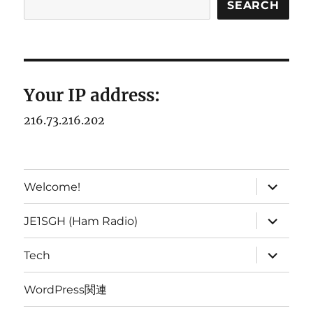
SEARCH
Your IP address:
216.73.216.202
expand
Welcome!
child
menu
expand
JE1SGH (Ham Radio)
child
menu
expand
Tech
child
menu
WordPress関連