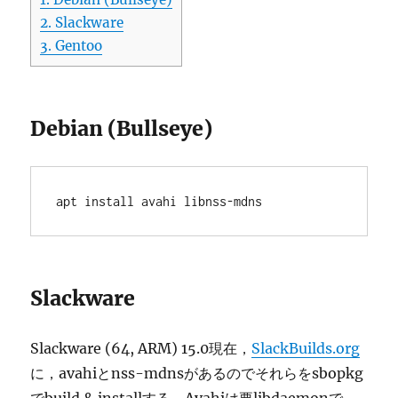
2.
Slackware
3.
Gentoo
Debian (Bullseye)
apt install avahi libnss-mdns
Slackware
Slackware (64, ARM) 15.0現在，
SlackBuilds.org
に，avahiとnss-mdnsがあるのでそれらをsbopkg