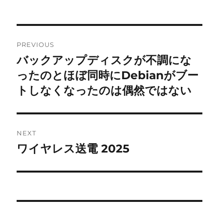
Post
PREVIOUS
navigation
バックアップディスクが不調にな
Previous
post:
ったのとほぼ同時にDebianがブー
トしなくなったのは偶然ではない
NEXT
ワイヤレス送電 2025
Next
post: