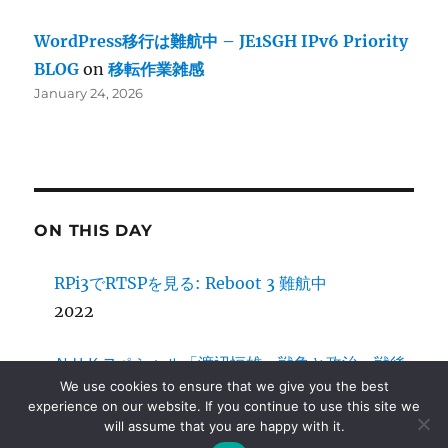
WordPress移行は難航中 – JE1SGH IPv6 Priority
BLOG
on
移転作業雑感
January 24, 2026
ON THIS DAY
RPi3でRTSPを見る: Reboot 3 難航中
2022
ＮＨＫスペシャル「渡辺恒雄 戦争と政治～戦後
We use cookies to ensure that we give you the best
日本の自画像～」
experience on our website. If you continue to use this site we
2020
will assume that you are happy with it.