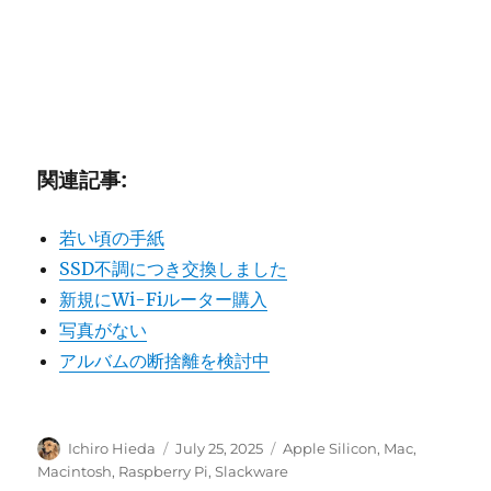
関連記事:
若い頃の手紙
SSD不調につき交換しました
新規にWi-Fiルーター購入
写真がない
アルバムの断捨離を検討中
Author
Posted
Categories
Ichiro Hieda
July 25, 2025
Apple Silicon
,
Mac
,
on
Macintosh
,
Raspberry Pi
,
Slackware