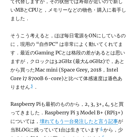
て代替しますが，その状態では寿命が近いので新し
いMBとCPUと，メモリーなどの物色・購入に着手し
ました．
そうこう考えると，ほぼ毎日電源をONにしているの
に，現用の “自作PC” は非常によく動いてくれてま
す．最近のGaming PCとは格段の差があるとは思い
ますが，クロックは3.2GHz (最大4.0GHz)で，あと
から買ったMac mini (Space Grey, 2018，Intel
Core i7 8700B 6-core)と比べて体感速度は遜色あ
3
りません
．
Raspberry Piも最初のものから，2, 3, 3+, 4, 5と買
ってきました．Raspberry Pi 3 Model B+ (RPi3+)
については，
壊れてもう一台発注したと言う記事
が
4
当BLOGに残っていて1台は生きています
から，少
5