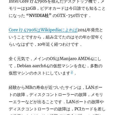
Intel Core i7 4790Sを積んだデスクトップ機で，メ
モリーは32GB，ビデオカードは今日誰でも知ること
になった
“NVIDIA社”
のGTX-750Tiです．
Core i7 4790SはWikipediaによれば
2014年発売と
いうことですから，組み立てたのはその年か翌年く
らいなはずで，10年近く経つわけです．
全く元気で，メインのOSはManjaro AMD64にし
て，Debian aarch64の仮想マシンを含む，多数の
2
仮想マシンのホストにしています
．
経験からMBの寿命が近づいたサインは，LANポー
トの故障，ディスクコントローラーの故障，メモリ
ーエラーなどが出ることです．LANポートの故障や
ディスクコントローラーの故障は，PCIカードを差し