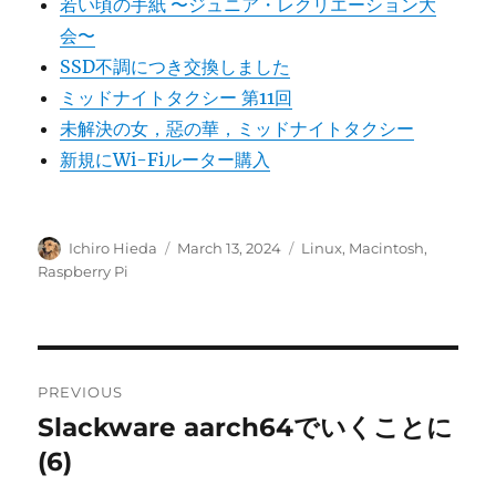
若い頃の手紙 〜ジュニア・レクリエーション大
会〜
SSD不調につき交換しました
ミッドナイトタクシー 第11回
未解決の女，惡の華，ミッドナイトタクシー
新規にWi-Fiルーター購入
Author
Posted
Categories
Ichiro Hieda
March 13, 2024
Linux
,
Macintosh
,
on
Raspberry Pi
Post
PREVIOUS
navigation
Slackware aarch64でいくことに
Previous
post:
(6)