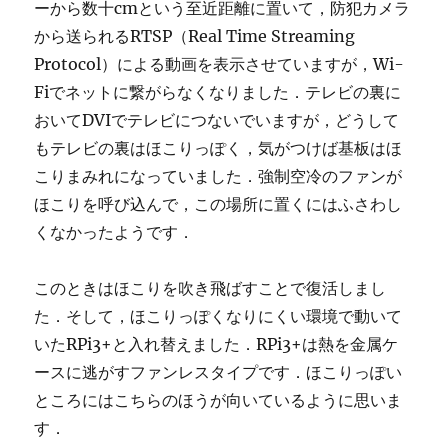
ーから数十cmという至近距離に置いて，防犯カメラ
から送られるRTSP（Real Time Streaming
Protocol）による動画を表示させていますが，Wi-
Fiでネットに繋がらなくなりました．テレビの裏に
おいてDVIでテレビにつないでいますが，どうして
もテレビの裏はほこりっぽく，気がつけば基板はほ
こりまみれになっていました．強制空冷のファンが
ほこりを呼び込んで，この場所に置くにはふさわし
くなかったようです．
このときはほこりを吹き飛ばすことで復活しまし
た．そして，ほこりっぽくなりにくい環境で動いて
いたRPi3+と入れ替えました．RPi3+は熱を金属ケ
ースに逃がすファンレスタイプです．ほこりっぽい
ところにはこちらのほうが向いているように思いま
す．