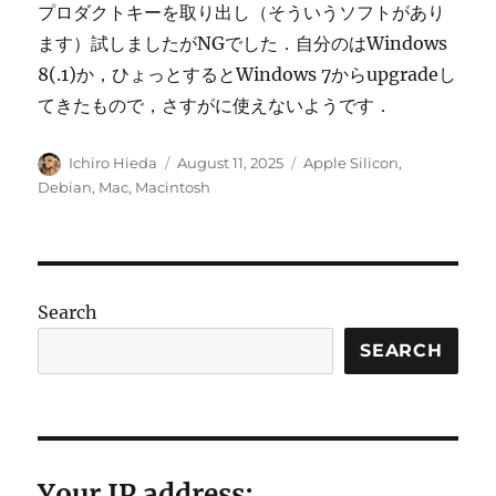
プロダクトキーを取り出し（そういうソフトがあり
ます）試しましたがNGでした．自分のはWindows
8(.1)か，ひょっとするとWindows 7からupgradeし
てきたもので，さすがに使えないようです．
Author
Posted
Categories
Ichiro Hieda
August 11, 2025
Apple Silicon
,
on
Debian
,
Mac
,
Macintosh
Search
SEARCH
Your IP address: