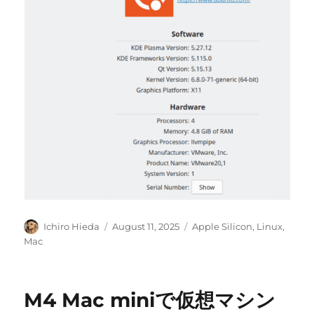
Author
Posted
Categories
Ichiro Hieda
August 11, 2025
Apple Silicon
,
Linux
,
on
Mac
M4 Mac miniで仮想マシン