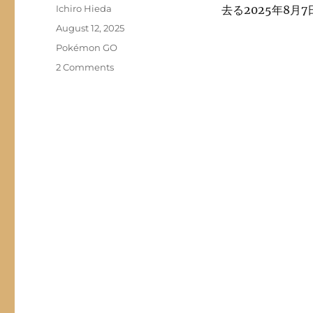
Author
Ichiro Hieda
去る2025年8月7日
Posted
August 12, 2025
on
Categories
Pokémon GO
on
2 Comments
TL
49
に