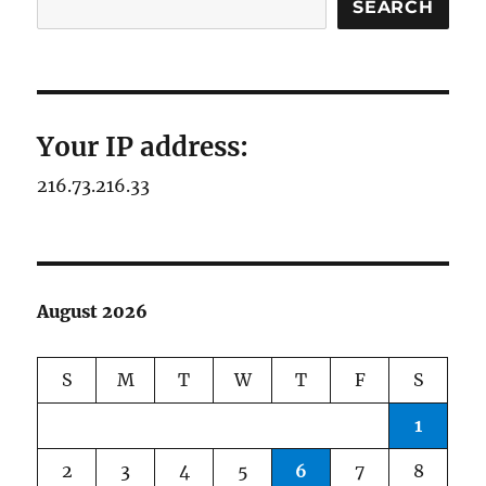
SEARCH
Your IP address:
216.73.216.33
August 2026
S
M
T
W
T
F
S
1
2
3
4
5
6
7
8