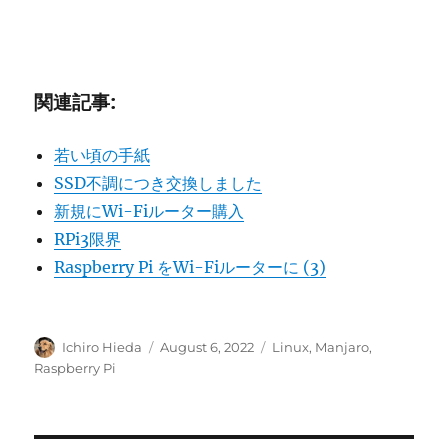
関連記事:
若い頃の手紙
SSD不調につき交換しました
新規にWi-Fiルーター購入
RPi3限界
Raspberry Pi をWi-Fiルーターに (3)
Author
Posted
Categories
Ichiro Hieda
August 6, 2022
Linux
,
Manjaro
,
on
Raspberry Pi