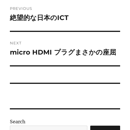
Post
PREVIOUS
navigation
絶望的な日本のICT
Previous
post:
NEXT
micro HDMI プラグまさかの座屈
Next
post:
Search