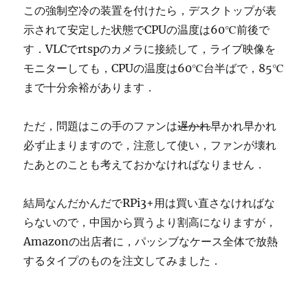
この強制空冷の装置を付けたら，デスクトップが表
示されて安定した状態でCPUの温度は60℃前後で
す．VLCでrtspのカメラに接続して，ライブ映像を
モニターしても，CPUの温度は60℃台半ばで，85℃
まで十分余裕があります．
ただ，問題はこの手のファンは
遅かれ
早かれ早かれ
必ず止まりますので，注意して使い，ファンが壊れ
たあとのことも考えておかなければなりません．
結局なんだかんだでRPi3+用は買い直さなければな
らないので，中国から買うより割高になりますが，
Amazonの出店者に，パッシブなケース全体で放熱
するタイプのものを注文してみました．