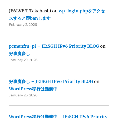
JE6LVE T.Takahashi
on
wp-login.phpをアクセ
スすると即banします
February 2, 2026
pcmanfm-pi – JE1SGH IPv6 Priority BLOG
on
好事魔多し
January 29, 2026
好事魔多し – JE1SGH IPv6 Priority BLOG
on
WordPress移行は難航中
January 26, 2026
WordPress移行は難航中 – JE1SGH IPv6 Priority