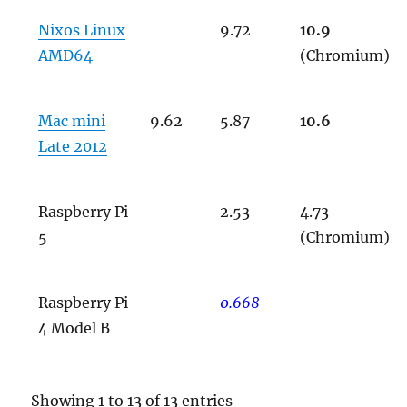
Nixos Linux
9.72
10.9
AMD64
(Chromium)
Mac mini
9.62
5.87
10.6
Late 2012
Raspberry Pi
2.53
4.73
5
(Chromium)
Raspberry Pi
0.668
4 Model B
Showing 1 to 13 of 13 entries