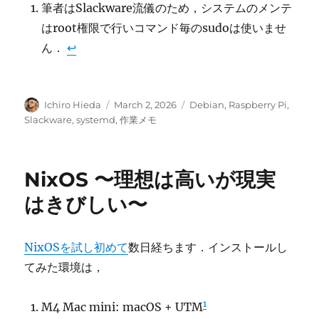
筆者はSlackware流儀のため，システムのメンテ
はroot権限で行いコマンド毎のsudoは使いませ
ん．
↩︎
Author
Posted
Categories
Ichiro Hieda
March 2, 2026
Debian
,
Raspberry Pi
,
on
Slackware
,
systemd
,
作業メモ
NixOS 〜理想は高いが現実
はきびしい〜
NixOSを試し初めて
数日経ちます．インストールし
てみた環境は，
1
M4 Mac mini: macOS + UTM