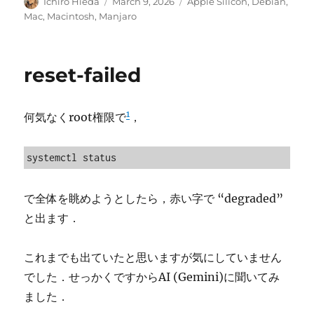
Author
Posted
Categories
Ichiro Hieda
March 9, 2026
Apple Silicon
,
Debian
,
on
Mac
,
Macintosh
,
Manjaro
reset-failed
1
何気なくroot権限で
，
systemctl status
で全体を眺めようとしたら，赤い字で “degraded”
と出ます．
これまでも出ていたと思いますが気にしていません
でした．せっかくですからAI (Gemini)に聞いてみ
ました．