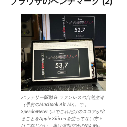
ブラウザのベンチマーク (2)
バッテリー駆動 & ファンレスの自然空冷
（手前のMacBook Air M4）で，
SpeedoMeter 3.1でこれだけのスコアが出
ることをApple Siliconを使ってない方々
はご存じない．奥は強制空冷のM4 Mac