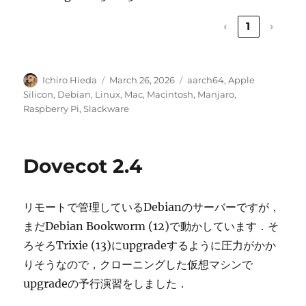
‹
1
›
Author
Posted
Categories
Ichiro Hieda
March 26, 2026
aarch64
,
Apple
on
Silicon
,
Debian
,
Linux
,
Mac
,
Macintosh
,
Manjaro
,
Raspberry Pi
,
Slackware
Dovecot 2.4
リモートで管理しているDebianのサーバーですが，
まだDebian Bookworm (12)で動かしています．そ
ろそろTrixie (13)にupgradeするように圧力がかか
りそうなので，クローニングした仮想マシンで
upgradeの予行演習をしました．