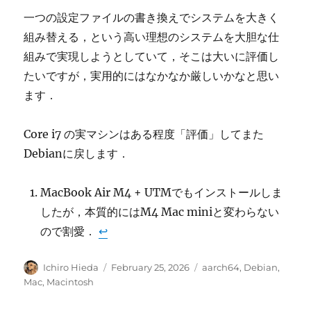
一つの設定ファイルの書き換えでシステムを大きく
組み替える，という高い理想のシステムを大胆な仕
組みで実現しようとしていて，そこは大いに評価し
たいですが，実用的にはなかなか厳しいかなと思い
ます．
Core i7 の実マシンはある程度「評価」してまた
Debianに戻します．
MacBook Air M4 + UTMでもインストールしま
したが，本質的にはM4 Mac miniと変わらない
ので割愛．
↩︎
Author
Posted
Categories
Ichiro Hieda
February 25, 2026
aarch64
,
Debian
,
on
Mac
,
Macintosh