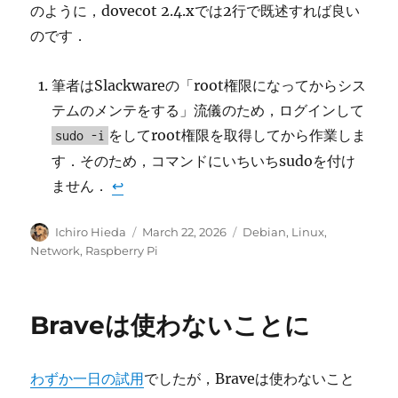
のように，dovecot 2.4.xでは2行で既述すれば良い
のです．
筆者はSlackwareの「root権限になってからシス
テムのメンテをする」流儀のため，ログインして
をしてroot権限を取得してから作業しま
sudo -i
す．そのため，コマンドにいちいちsudoを付け
ません．
↩︎
Author
Posted
Categories
Ichiro Hieda
March 22, 2026
Debian
,
Linux
,
on
Network
,
Raspberry Pi
Braveは使わないことに
わずか一日の試用
でしたが，Braveは使わないこと