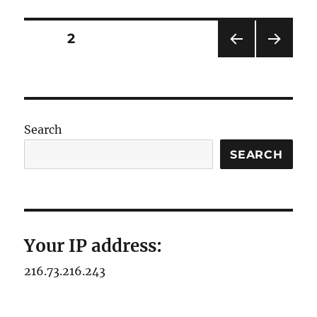
Posts
PAGE
2
PRE
NEXT
pagination
VIOU
PAG
S
E
PAG
E
Search
SEARCH
Your IP address:
216.73.216.243