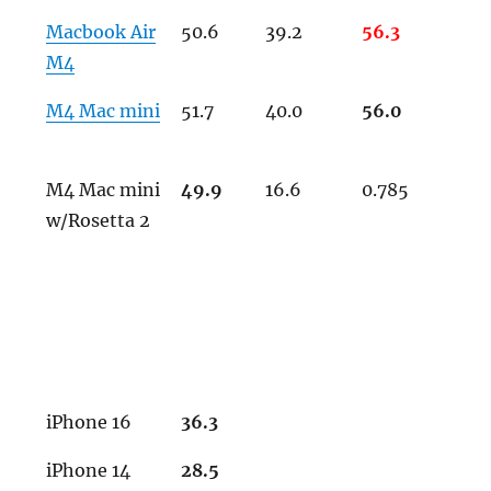
Macbook Air
50.6
39.2
56.3
M4
M4 Mac mini
51.7
40.0
56.0
M4 Mac mini
49.9
16.6
0.785
w/Rosetta 2
iPhone 16
36.3
iPhone 14
28.5