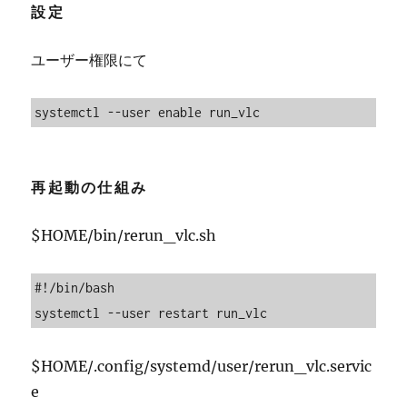
設定
ユーザー権限にて
systemctl --user enable run_vlc
再起動の仕組み
$HOME/bin/rerun_vlc.sh
#!/bin/bash

systemctl --user restart run_vlc 
$HOME/.config/systemd/user/rerun_vlc.servic
e