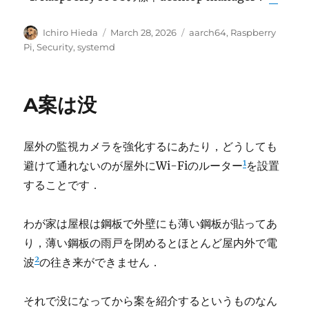
Author
Posted
Categories
Ichiro Hieda
March 28, 2026
aarch64
,
Raspberry
on
Pi
,
Security
,
systemd
A案は没
屋外の監視カメラを強化するにあたり，どうしても
1
避けて通れないのが屋外にWi-Fiのルーター
を設置
することです．
わが家は屋根は鋼板で外壁にも薄い鋼板が貼ってあ
り，薄い鋼板の雨戸を閉めるとほとんど屋内外で電
2
波
の往き来ができません．
それで没になってから案を紹介するというものなん