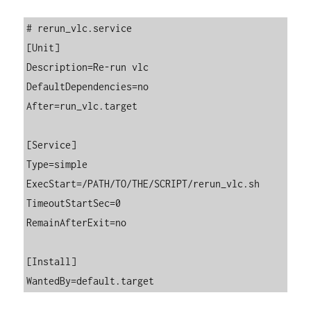
# rerun_vlc.service

[Unit]

Description=Re-run vlc

DefaultDependencies=no

After=run_vlc.target

[Service]

Type=simple

ExecStart=/PATH/TO/THE/SCRIPT/rerun_vlc.sh

TimeoutStartSec=0

RemainAfterExit=no

[Install]

WantedBy=default.target 