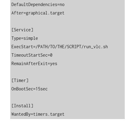
DefaultDependencies=no

After=graphical.target

[Service]

Type=simple

ExecStart=/PATH/TO/THE/SCRIPT/run_vlc.sh

TimeoutStartSec=0

RemainAfterExit=yes

[Timer]

OnBootSec=15sec

[Install]

WantedBy=timers.target