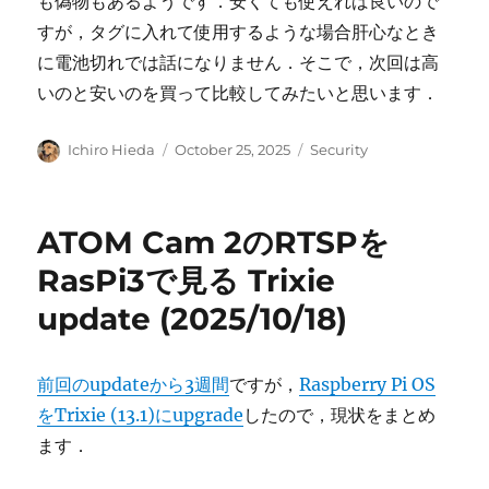
も偽物もあるようです．安くても使えれば良いので
すが，タグに入れて使用するような場合肝心なとき
に電池切れでは話になりません．そこで，次回は高
いのと安いのを買って比較してみたいと思います．
Author
Posted
Categories
Ichiro Hieda
October 25, 2025
Security
on
ATOM Cam 2のRTSPを
RasPi3で見る Trixie
update (2025/10/18)
前回のupdateから3週間
ですが，
Raspberry Pi OS
をTrixie (13.1)にupgrade
したので，現状をまとめ
ます．