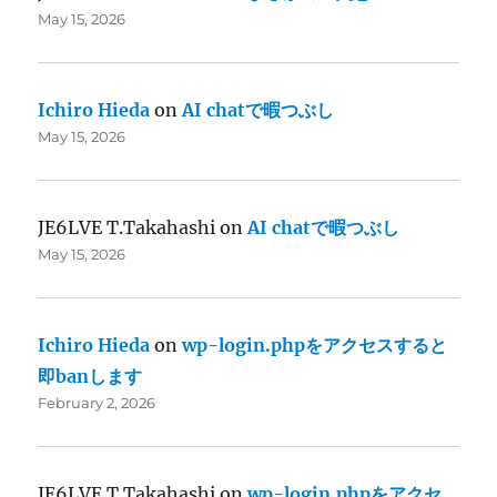
May 15, 2026
Ichiro Hieda
on
AI chatで暇つぶし
May 15, 2026
JE6LVE T.Takahashi
on
AI chatで暇つぶし
May 15, 2026
Ichiro Hieda
on
wp-login.phpをアクセスすると
即banします
February 2, 2026
JE6LVE T.Takahashi
on
wp-login.phpをアクセ