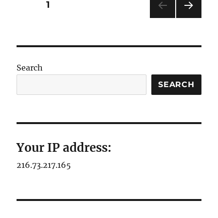
Posts
PAGE
1
NEXT
pagination
PAG
E
Search
SEARCH
Your IP address:
216.73.217.165