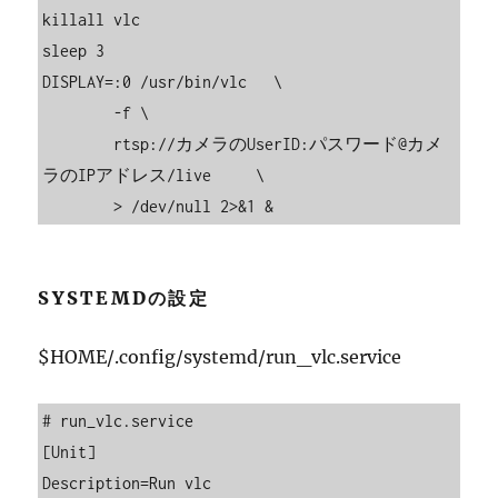
killall vlc

sleep 3

DISPLAY=:0 /usr/bin/vlc   \

	-f \

	rtsp://カメラのUserID:パスワード@カメ
ラのIPアドレス/live	\

  	> /dev/null 2>&1 &
SYSTEMDの設定
$HOME/.config/systemd/run_vlc.service
# run_vlc.service

[Unit]

Description=Run vlc
