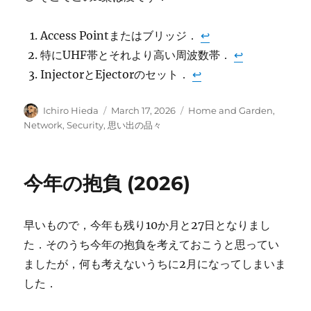
Access Pointまたはブリッジ．
↩︎
特にUHF帯とそれより高い周波数帯．
↩︎
InjectorとEjectorのセット．
↩︎
Author
Posted
Categories
Ichiro Hieda
March 17, 2026
Home and Garden
,
on
Network
,
Security
,
思い出の品々
今年の抱負 (2026)
早いもので，今年も残り10か月と27日となりまし
た．そのうち今年の抱負を考えておこうと思ってい
ましたが，何も考えないうちに2月になってしまいま
した．