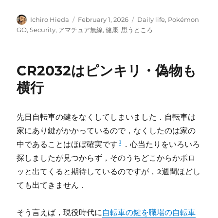
Author
Posted
Categories
Ichiro Hieda
February 1, 2026
Daily life
,
Pokémon
on
GO
,
Security
,
アマチュア無線
,
健康
,
思うところ
CR2032はピンキリ・偽物も
横行
先日自転車の鍵をなくしてしまいました．自転車は
家にあり鍵がかかっているので，なくしたのは家の
1
中であることはほぼ確実です
．心当たりをいろいろ
探しましたが見つからず，そのうちどこからかポロ
ッと出てくると期待しているのですが，2週間ほどし
ても出てきません．
そう言えば，現役時代に
自転車の鍵を職場の自転車