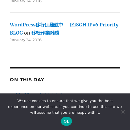
January 24, 2026
WordPress移行は難航中 – JE1SGH IPv6 Priority
BLOG
on
移転作業雑感
January 24, 2026
ON THIS DAY
M4 Mac mini来ました
We use cookies to ensure that we give you the best
2025
experience on our website. If you continue to use this site we
will assume that you are happy with it.
micro HDMI プラグまさかの座屈
Ok
2022