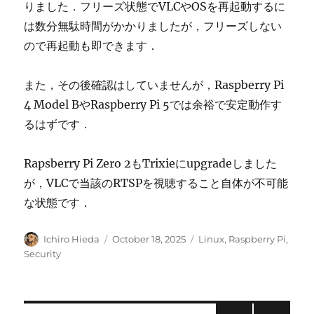
りました．フリーズ状態でVLCやOSを再起動するに
は数分無駄時間がかかりましたが，フリーズしない
ので再起動も即できます．
また，その後確認はしていませんが，Raspberry Pi
4 Model BやRaspberry Pi 5では余裕で安定動作す
るはずです．
Rapsberry Pi Zero 2もTrixieにupgradeしました
が，VLCで当該のRTSPを視聴すること自体が不可能
な状態です．
Author
Posted
Categories
Ichiro Hieda
October 18, 2025
Linux
,
Raspberry Pi
,
on
Security