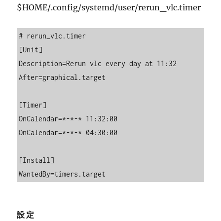
$HOME/.config/systemd/user/rerun_vlc.timer
# rerun_vlc.timer

[Unit]

Description=Rerun vlc every day at 11:32

After=graphical.target

[Timer]

OnCalendar=*-*-* 11:32:00

OnCalendar=*-*-* 04:30:00

[Install]

WantedBy=timers.target
設定