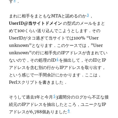
す
．
3
まれに相手をまともなMTAと認めるのか
，
UserID@当サイトドメイン
の型式のメールをまと
めて100くらい送り込んでこようとします．その
UserIDがタコ過ぎて当サイトでは100% “User
unknown”となります．このケースでは，”User
unknown”の行に相手先のIPアドレスが含まれてい
4
ないので，その処理のID
を抽出して，そのIDとIP
アドレスを含む別の行からIPアドレスを取り出す，
という感じで一手間余計にかかります．ここは，
Perlスクリプトを書きました．
5
そうして過去1年と今月
3週間分のログから不正な接
続元のIPアドレスを抽出したところ，ユニークなIP
6
アドレスが6,788個ありました