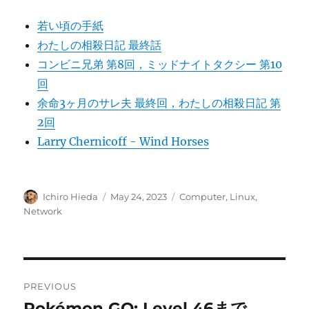
若い頃の手紙
わたしの相殺日記 最終話
コンビニ兄弟 第8回，ミッドナイトタクシー 第10
回
余命3ヶ月のサレ夫 最終回，わたしの相殺日記 第
2回
Larry Chernicoff - Wind Horses
Author
Posted
Categories
Ichiro Hieda
May 24, 2023
Computer
,
Linux
,
on
Network
Post
PREVIOUS
navigation
Pokémon GO: Level 46まで
Previous