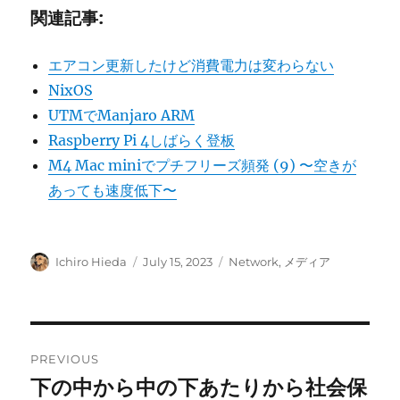
関連記事:
エアコン更新したけど消費電力は変わらない
NixOS
UTMでManjaro ARM
Raspberry Pi 4しばらく登板
M4 Mac miniでプチフリーズ頻発 (9) 〜空きが
あっても速度低下〜
Author
Posted
Categories
Ichiro Hieda
July 15, 2023
Network
,
メディア
on
Post
PREVIOUS
navigation
下の中から中の下あたりから社会保
Previous