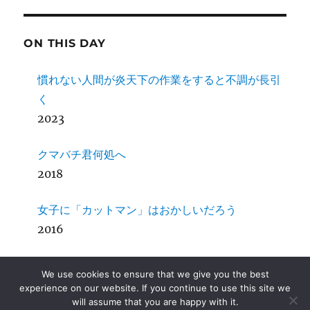
ON THIS DAY
慣れない人間が炎天下の作業をすると不調が長引
く
2023
クマバチ君何処へ
2018
女子に「カットマン」はおかしいだろう
2016
SDCC + MPLab X その４ Mac OS X
We use cookies to ensure that we give you the best
2014
experience on our website. If you continue to use this site we
will assume that you are happy with it.