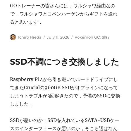
GOトレーナーの皆さんには，ワルシャワ経由なの
で，ワルシャワとコペンハーゲンからギフトを送れ
ると思います．
Author
Posted
Categories
Ichiro Hieda
July 11, 2026
Pokémon GO
,
旅行
on
SSD不調につき交換しました
Raspberry Pi 4から引き継いでルートドライブにし
てきたCrucialの960GB SSDがオフラインになって
しまうトラブルが3回起きたので，予備のSSDに交換
しました．
SSDが悪いのか，SSDを入れているSATA-USBケー
スのインターフェースが悪いのか，そこら辺はなん