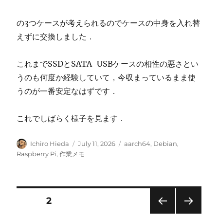
の3つケースが考えられるのでケースの中身を入れ替
えずに交換しました．
これまでSSDとSATA-USBケースの相性の悪さとい
うのも何度か経験していて，今収まっているまま使
うのが一番安定なはずです．
これでしばらく様子を見ます．
Author
Posted
Categories
Ichiro Hieda
July 11, 2026
aarch64
,
Debian
,
on
Raspberry Pi
,
作業メモ
Posts
PAGE
2