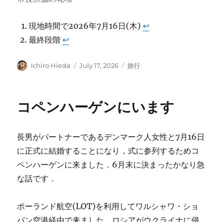
現地時間で2026年7月16日(木)
↩︎
最終段階
↩︎
Author
Posted
Categories
Ichiro Hieda
July 17, 2026
旅行
on
コペンハーゲンにいます
長男がパートナーであるデンマーク人女性と7月16日
に正式に結婚することになり，式に参列するためコ
ペンハーゲンに来ました．6月末に決まったかなり急
な話です．
ポーランド航空(LOT)を利用してワルシャワ・ショ
パン空港経由で来ました．ロシアがウクライナに侵