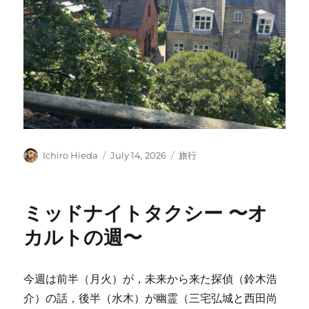
Author
Posted
Categories
Ichiro Hieda
July 14, 2026
旅行
on
ミッドナイトタクシー 〜オ
カルトの週〜
今週は前半（月火）が，未来から来た探偵（鈴木浩
介）の話，後半（水木）が幽霊（三宅弘城と西田尚