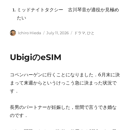
ミッドナイトタクシー 古川琴音が適役か見極め
たい
Author
Posted
Categories
Ichiro Hieda
July 11, 2026
ドラマ
,
ひと
on
UbigiのeSIM
コペンハーゲンに行くことになりました．6月末に決
まって来週からというけっこう急に決まった状況で
す．
長男のパートナーが妊娠した，世間で言うでき婚な
のです．