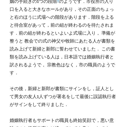
姻の手続きの1つの段階
のようです．市役所の入り
口を入ると大きなホールがあり，その正面のちょっ
と右のほうに式場への階段があります．階段を上る
と待合室があって，前の組が終わるのを待たされま
す．前の組が終わるといよいよ式場に入り， 準備が
整うと 教会での式の神父や牧師にあたる人が書類を
読み上げて新婦と新郎に誓わせていました． この書
類を読み上げている人は，日本語では婚姻執行者と
訳されるようで， 宗教色はなく，市の職員のようで
す．
その後，新婦と新郎が書類にサインをし，証人とし
て男女の友人1人ずつが署名をして最後に誤認執行者
がサインをして終りました．
婚姻執行者もサポートの職員も終始笑顔で，悪い意