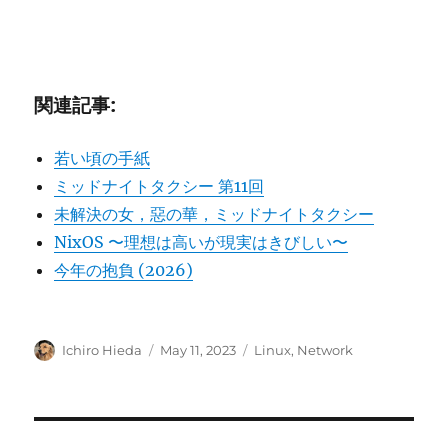
関連記事:
若い頃の手紙
ミッドナイトタクシー 第11回
未解決の女，惡の華，ミッドナイトタクシー
NixOS 〜理想は高いが現実はきびしい〜
今年の抱負 (2026)
Author
Posted
Categories
Ichiro Hieda
May 11, 2023
Linux
,
Network
on
Post