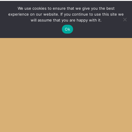
SDCC + MPLab X その４ Mac OS X
We use cookies to ensure that we give you the best
experience on our website. If you continue to use this site we
2014
will assume that you are happy with it.
Ok
Archive
Archives
Categories
Categories