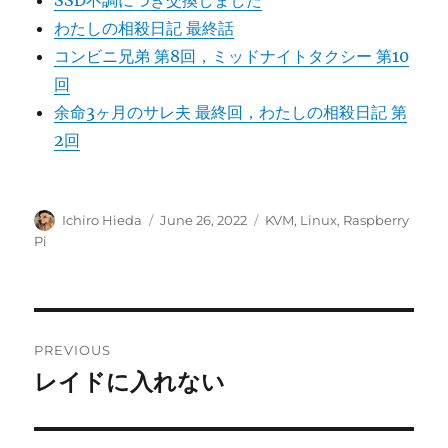
SSD不調につき交換しました
わたしの相殺日記 最終話
コンビニ兄弟 第8回，ミッドナイトタクシー 第10
回
余命3ヶ月のサレ夫 最終回，わたしの相殺日記 第
2回
Author
Posted
Categories
Ichiro Hieda
June 26, 2022
KVM
,
Linux
,
Raspberry
on
Pi
Post
PREVIOUS
navigation
レイドに入れない
Previous
post: