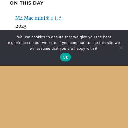
ON THIS DAY
M4 Mac mini来ました
2025
We use cookies to ensure that we give you the best
micro HDMI プラグまさかの座屈
experience on our website. If you continue to use this site we
will assume that you are happy with it.
2022
Ok
Zope移植はあきらめ
2016
Archive
Archives