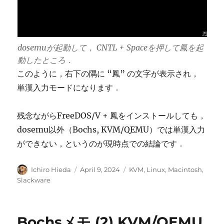
dosemuが起動して， CNTL + Spaceを押して鳳を起
動したところ．
このように，右下の隅に “鳳” の文字が表示され，
単漢入力モードになります．
残念ながらFreeDOS/V + 鳳をインストールしても，
dosemu以外（Bochs, KVM/QEMU）では単漢入力
ができない，というのが現時点での結論です．
Author
Posted
Categories
Ichiro Hieda
April 9, 2024
KVM
,
Linux
,
Macintosh
,
on
Slackware
Bochsメモ (2) KVM/QEMU