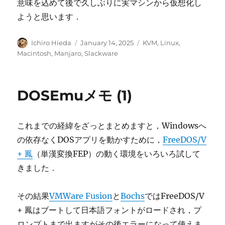
意味を込めて後で久しぶりに実マシンから仮想化し
ようと思います．
Author
Posted
Categories
Ichiro Hieda
January 14, 2025
KVM
,
Linux
,
on
Macintosh
,
Manjaro
,
Slackware
DOSEmuメモ (1)
これまでの経緯をざっとまとめますと，Windowsへ
の依存なくDOSアプリを動かすために，
FreeDOS/V
+ 鳳
（単漢変換FEP）の動く環境をいろいろ試して
きました．
その結果
VMWare Fusion
と
Bochs
ではFreeDOS/V
+ 鳳はブートして日本語フォントがロードされ，プ
ロンプトまで出ますがその後エラーになって使えま