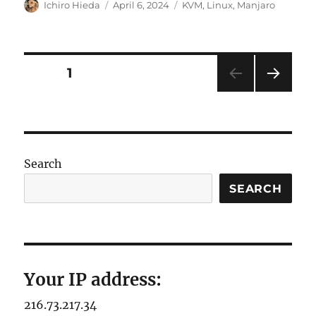
Author
Posted
Categories
Ichiro Hieda
April 6, 2024
KVM
,
Linux
,
Manjaro
on
Posts
PAGE
1
NEXT
pagination
PAG
E
Search
SEARCH
Your IP address:
216.73.217.34