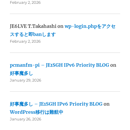
February 2, 2026
JE6LVE T.Takahashi
on
wp-login.phpをアクセ
スすると即banします
February 2, 2026
pcmanfm-pi – JE1SGH IPv6 Priority BLOG
on
好事魔多し
January 29, 2026
好事魔多し – JE1SGH IPv6 Priority BLOG
on
WordPress移行は難航中
January 26, 2026