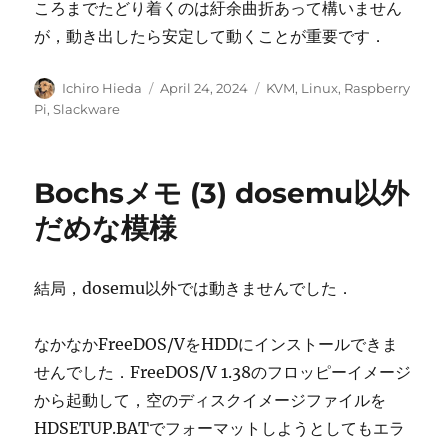
ころまでたどり着くのは紆余曲折あって構いません
が，動き出したら安定して動くことが重要です．
Author
Posted
Categories
Ichiro Hieda
April 24, 2024
KVM
,
Linux
,
Raspberry
on
Pi
,
Slackware
Bochsメモ (3) dosemu以外
だめな模様
結局，dosemu以外では動きませんでした．
なかなかFreeDOS/VをHDDにインストールできま
せんでした．FreeDOS/V 1.38のフロッピーイメージ
から起動して，空のディスクイメージファイルを
HDSETUP.BATでフォーマットしようとしてもエラ