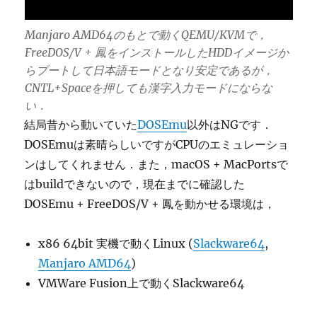
Manjaro AMD64のもとで動くQEMU/KVMで，
FreeDOS/V + 鳳をインストールしたHDDイメージか
らブートして日本語モードとなり安定であるが，
CNTL+Spaceを押しても漢字入力モードにならな
い．
結局昔から動いていた
DOSEmu
以外はNGです．
DOSEmuは素晴らしいですがCPUのエミュレーショ
ンはしてくれません．また，macOS + MacPortsで
はbuildできないので，現在までに確認した
DOSEmu + FreeDOS/V + 鳳を動かせる環境は，
x86 64bit 実機で動くLinux (
Slackware64
,
Manjaro AMD64
)
VMWare Fusion上で動くSlackware64