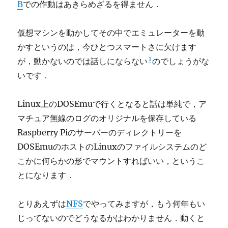
B
での作動はあきらめざるを得ません．
仮想マシンを動かしてその中でエミュレーターを動
かすというのは，今ひとつスマートさに欠けます
1
が，動かないのでは話しにならない
のでしょうがな
いです．
Linux上のDOSEmuで行くとなると話は単純で，ア
マチュア無線のログのオリジナルを保存している
Raspberry Piのサーバーのディレクトリーを
DOSEmuのホストのLinuxのファイルシステムのど
こかに何らかの形でマウントすればいい，というこ
とになります．
とりあえずは
NFS
でやってみますが，もう何年もい
じってないのでどうなるかはわかりません．動くと