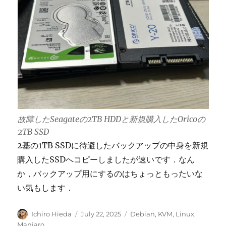
故障したSeagateの2TB HDDと新規購入したOricoの
2TB SSD
2基の1TB SSDに待避したバックアップの中身を新規
購入したSSDへコピーしましたが速いです．なん
か，バックアップ用にするのはちょっともったいな
い気もします．
Author
Posted
Categories
Ichiro Hieda
July 22, 2025
Debian
,
KVM
,
Linux
,
on
Manjaro