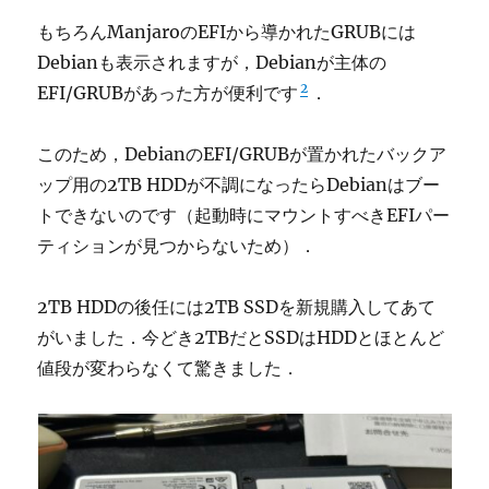
もちろんManjaroのEFIから導かれたGRUBには
Debianも表示されますが，Debianが主体の
2
EFI/GRUBがあった方が便利です
．
このため，DebianのEFI/GRUBが置かれたバックア
ップ用の2TB HDDが不調になったらDebianはブー
トできないのです（起動時にマウントすべきEFIパー
ティションが見つからないため）．
2TB HDDの後任には2TB SSDを新規購入してあて
がいました．今どき2TBだとSSDはHDDとほとんど
値段が変わらなくて驚きました．