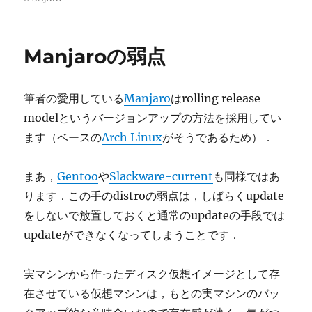
Manjaroの弱点
筆者の愛用している
Manjaro
はrolling release
modelというバージョンアップの方法を採用してい
ます（ベースの
Arch Linux
がそうであるため）．
まあ，
Gentoo
や
Slackware-current
も同様ではあ
ります．この手のdistroの弱点は，しばらくupdate
をしないで放置しておくと通常のupdateの手段では
updateができなくなってしまうことです．
実マシンから作ったディスク仮想イメージとして存
在させている仮想マシンは，もとの実マシンのバッ