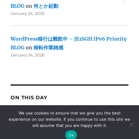
BLOG
on
何とか起動
January 24, 2026
WordPress移行は難航中 – JE1SGH IPv6 Priority
BLOG
on
移転作業雑感
January 24, 2026
ON THIS DAY
We use cookies to ensure that we give you the best
M4 Mac mini来ました
experience on our website. If you continue to use this site we
2025
will assume that you are happy with it.
Ok
micro HDMI プラグまさかの座屈