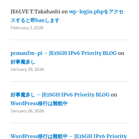
JE6LVE T.Takahashi
on
wp-login.phpをアクセ
スすると即banします
February 2, 2026
pcmanfm-pi – JE1SGH IPv6 Priority BLOG
on
好事魔多し
January 29, 2026
好事魔多し – JE1SGH IPv6 Priority BLOG
on
WordPress移行は難航中
January 26, 2026
WordPress移行は難航中 – JE1SGH IPv6 Priority