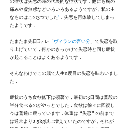
の症状は失恋の時の代表的な症状です．他にも胸の
痛みや虚無感などいろいろあるようですが，私の主
1
なものはこの3つでした
．失恋を再体験してしまっ
たようです．
たまたま先日Eテレ「
ヴィランの言い分
」で失恋を取
り上げていて，何かのきっかけで失恋時と同じ症状
が起こることはよくあるようです．
そんなわけでこの歳で人生n度目の失恋を味わいまし
た．
症状のうち食欲低下は顕著で，最初の3日間は普段の
半分食べるのがやっとでした．食欲は徐々に回復し
今は普通に戻っています．体重は “失恋” の前まで
は通常より2.5kg以上増えていたのですが，それが