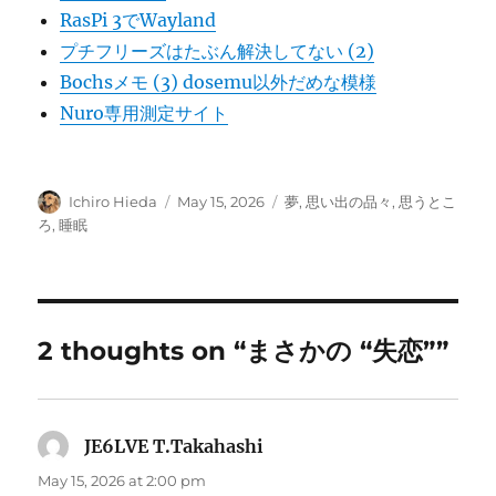
RasPi 3でWayland
プチフリーズはたぶん解決してない (2)
Bochsメモ (3) dosemu以外だめな模様
Nuro専用測定サイト
Author
Posted
Categories
Ichiro Hieda
May 15, 2026
夢
,
思い出の品々
,
思うとこ
on
ろ
,
睡眠
2 thoughts on “まさかの “失恋””
JE6LVE T.Takahashi
says:
May 15, 2026 at 2:00 pm