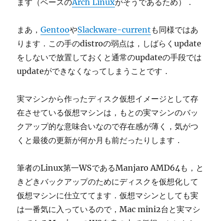
ます（ベースの
Arch Linux
がそうであるため）．
まあ，
Gentoo
や
Slackware-current
も同様ではあ
ります．この手のdistroの弱点は，しばらくupdate
をしないで放置しておくと通常のupdateの手段では
updateができなくなってしまうことです．
実マシンから作ったディスク仮想イメージとして存
在させている仮想マシンは，もとの実マシンのバッ
クアップ的な意味合いなので存在感が薄く，気がつ
くと最後の更新が何か月も前だったりします．
筆者のLinux第一WSであるManjaro AMD64も，と
きどきバックアップのためにディスクを仮想化して
仮想マシンに仕立ててます．仮想マシンとしても実
は一番気に入っているので，Mac mini2台と実マシ