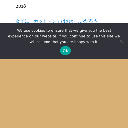
2018
女子に「カットマン」はおかしいだろう
2016
We use cookies to ensure that we give you the best
experience on our website. If you continue to use this site we
will assume that you are happy with it.
SDCC + MPLab X その４ Mac OS X
Ok
2014
Archive
Archives