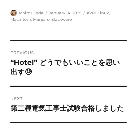
Author
Posted
Categories
Ichiro Hieda
January 14, 2025
KVM
,
Linux
,
on
Macintosh
,
Manjaro
,
Slackware
Post
PREVIOUS
navigation
“Hotel” どうでもいいことを思い
Previous
post:
出す😓
NEXT
第二種電気工事士試験合格しました
Next
post: