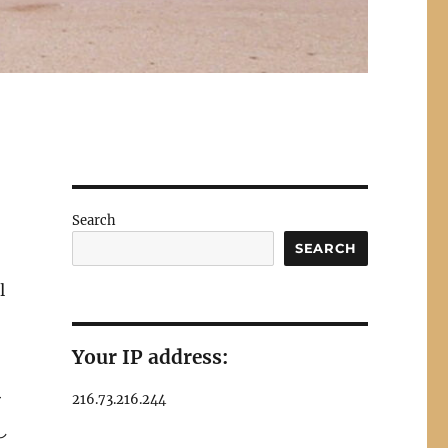
Search
SEARCH
l
Your IP address:
216.73.216.244
て
し