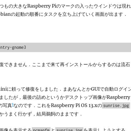
もの大きなRaspberry Piのマークの入ったウインドウは現れ
ebianの起動の順番にタスクを立ち上げていく画面が出ます．
entry-gnome3
復できません．ここまで来て再インストールからするのは流石
miniに頼って修復をしました．まあなんとかGUIで自動ログイ
したが，最後の詰めというかデスクトップ画像がRaspberry
1
飼の写真
なのです．これをRaspberry Pi OS 13.xの
sunrise.jpg
かうまく行かず，結局鵜飼のままです．
画像を表示する
と
を表示しようとする
pcmanfm
sunrise.jpg