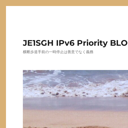
JE1SGH IPv6 Priority BL
横断歩道手前の一時停止は善意でなく義務