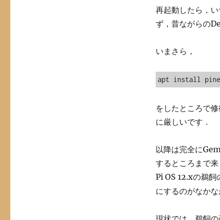
再起動したら，いつ
ず，昔ながらのD
いまさら，
apt install pin
をしたところで修
に厳しいです．
以降は完全にGe
するところまで来ま
Pi OS 12.xの鵜
にするのがなかな
現状では，鵜飼の