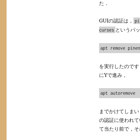
た．
GUIの認証は，
pi
というパ
curses
apt remove pine
を実行したのです
にYで進み，
apt autoremove
までかけてしまいま
の認証に使われて
て当たり前で，そ