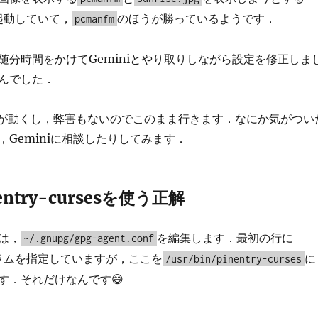
起動していて，
のほうが勝っているようです．
pcmanfm
随分時間をかけてGeminiとやり取りしながら設定を修正しま
んでした．
Iが動くし，弊害もないのでこのまま行きます．なにか気がつい
，Geminiに相談したりしてみます．
entry-cursesを使う正解
は，
を編集します．最初の行に
~/.gnupg/gpg-agent.conf
ラムを指定していますが，ここを
に
/usr/bin/pinentry-curses
す．それだけなんです😅