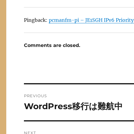
Pingback:
pcmanfm-pi – JE1SGH IPv6 Priorit
Comments are closed.
Post
PREVIOUS
navigation
WordPress移行は難航中
Previous
post:
NEXT