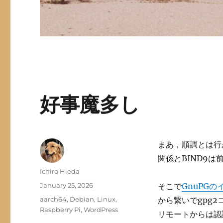
好事魔多し
まあ，順調とは行か
関係とBIND9
Author
Ichiro Hieda
Posted
January 25, 2026
そこで
GnuPG
on
Categories
aarch64
,
Debian
,
Linux
,
から繋いでgpg
Raspberry Pi
,
WordPress
リモートからは認