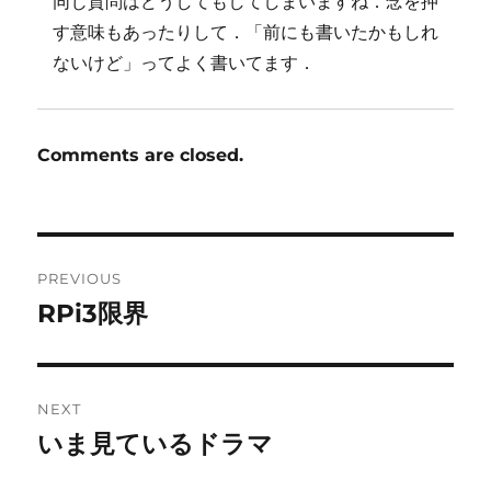
同じ質問はどうしてもしてしまいますね．念を押
す意味もあったりして．「前にも書いたかもしれ
ないけど」ってよく書いてます．
Comments are closed.
Post
PREVIOUS
navigation
RPi3限界
Previous
post:
NEXT
いま見ているドラマ
Next
post: