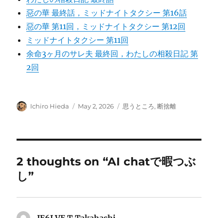
惡の華 最終話，ミッドナイトタクシー 第16話
惡の華 第11回，ミッドナイトタクシー 第12回
ミッドナイトタクシー 第11回
余命3ヶ月のサレ夫 最終回，わたしの相殺日記 第
2回
Author
Posted
Categories
Ichiro Hieda
May 2, 2026
思うところ
,
断捨離
on
2 thoughts on “AI chatで暇つぶ
し”
JE6LVE T.Takahashi
says: