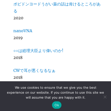
ポビドンヨードうがい薬の話は肯けるところがあ
る
2020
nanoVNA
2019
○○は総理大臣より偉いのか!
2018
CWで耳が悪くなるなぁ
2018
We use cookies to ensure that we give you the best
MariaDBメモ
experience on our website. If you continue to use this site we
2016
will assume that you are happy with it.
Ok
ip6tablesスクリプト改訂