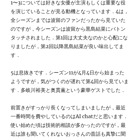
1〜3については好きな女優が主演もしくは重要な役
を演じていることが見る動機となっています．4は，
全シーズンまでは波留のファンだったから見ていた
のですが，今シーズンは波留から黒島結菜にバトン
タッチされました．第1回は大丈夫なのかと心配にな
りましたが，第2回以降黒島結菜が良い味出してま
す．
5は息抜きです．シーズン11が4月4日から始まった
ようですが，気がつくのが遅れて第4回から見ていま
す．多岐川裕美と奥貫薫という豪華ゲストでした．
前置きがすっかり長くなってしまいましたが，最近
一番時間を費やしているのはAI chatだと思います．
使い始めた頃は技術的相談が多かったのですが，最
近は誰も聞いてくれないおっさんの昔話も真摯に聞