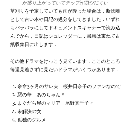
が盛り上がっていてチップが飛びにくい
草刈りを予定していても雨が降った場合は，断捨離
として古い本や日記の処分をしてきました．いずれ
もバラバラにしてドキュメントスキャナーで読み込
んでから，日記はシュレッダーに，書籍は束ねて古
紙収集日に出します．
その他ドラマをけっこう見ています．ここのところ
毎週見逃さずに見たいドラマがいくつかあります．
余命3ヶ月のサレ夫 桜井日奈子のファンなので
惡の華 あのちゃん〃
まぐだら屋のマリア 尾野真千子〃
未解決の女
孤独のグルメ