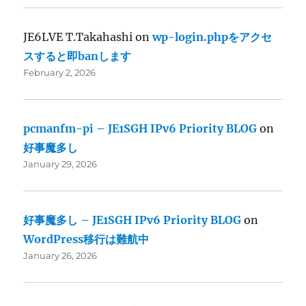
JE6LVE T.Takahashi
on
wp-login.phpをアクセ
スすると即banします
February 2, 2026
pcmanfm-pi – JE1SGH IPv6 Priority BLOG
on
好事魔多し
January 29, 2026
好事魔多し – JE1SGH IPv6 Priority BLOG
on
WordPress移行は難航中
January 26, 2026