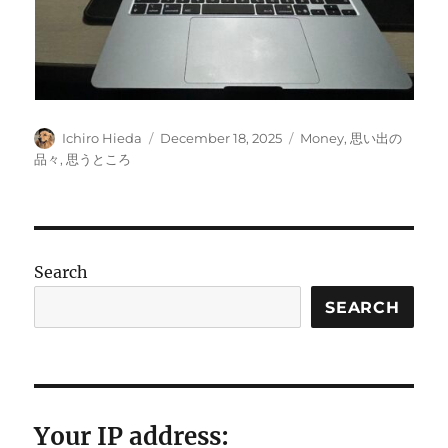
Author
Posted
Categories
Ichiro Hieda
December 18, 2025
Money
,
思い出の
on
品々
,
思うところ
Search
SEARCH
Your IP address: