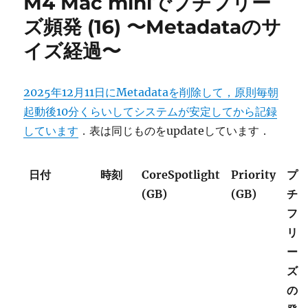
M4 Mac miniでプチフリー
ズ頻発 (16) 〜Metadataのサ
イズ経過〜
2025年12月11日にMetadataを削除して，原則毎朝
起動後10分くらいしてシステムが安定してから記録
しています
．表は同じものをupdateしています．
日付
時刻
CoreSpotlight
Priority
プ
(GB)
(GB)
チ
フ
リ
ー
ズ
の