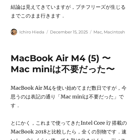
結論は見えてきていますが，プチフリーズが生じる
までこのまま行きます．
Author
Posted
Categories
Ichiro Hieda
December 15, 2025
Mac
,
Macintosh
on
MacBook Air M4 (5) 〜
Mac miniは不要だった〜
MacBook Air M4を使い始めてまだ数日ですが，今
思うのは表記の通り「Mac miniは不要だった」で
す．
とにかく，これまで使ってきたIntel Core i7 搭載の
MacBook 2018と比較したら，全くの別物です．速