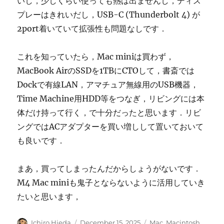
いし，少しくらい使っても熱は出ませんし，ディス
プレーはきれいだし，USB-C (Thunderbolt 4) が
2port着いていて拡張性も問題なしです．
これを知っていたら，Mac miniは買わず，
MacBook AirのSSDを1TBにCTOして，書斎では
Dockで有線LAN，アマチュア無線用のUSB機器，
Time Machine用HDD等をつなぎ，リビングには本
体だけ持って行く，で十分だったと思います．リビ
ングではACアダプターを買い増しして置いておいて
も良いです．
まあ，買ってしまったんだからしょうがないです．
M4 Mac miniも鬼子とならないように活用していき
たいと思います，
Author
Posted
Categories
Ichiro Hieda
December 15, 2025
Mac
,
Macintosh