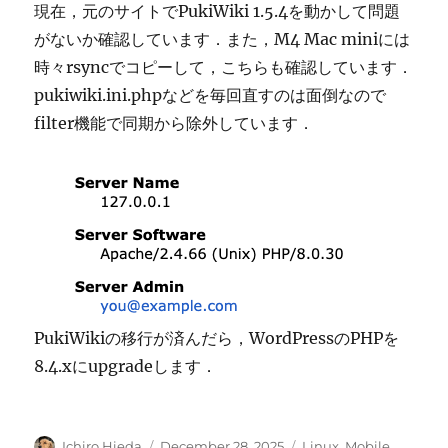
現在，元のサイトでPukiWiki 1.5.4を動かして問題
がないか確認しています．また，M4 Mac miniには
時々rsyncでコピーして，こちらも確認しています．
pukiwiki.ini.phpなどを毎回直すのは面倒なので
filter機能で同期から除外しています．
PukiWikiの移行が済んだら，WordPressのPHPを
8.4.xにupgradeします．
Author
Posted
Categories
Ichiro Hieda
December 28, 2025
Linux
,
Mobile