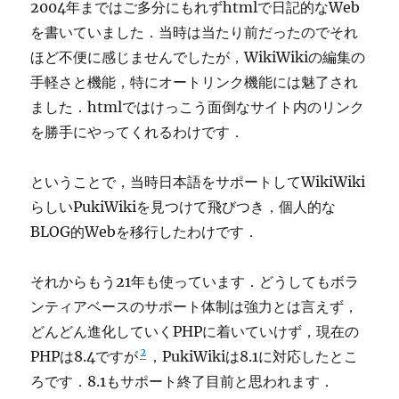
2004年まではご多分にもれずhtmlで日記的なWeb
を書いていました．当時は当たり前だったのでそれ
ほど不便に感じませんでしたが，WikiWikiの編集の
手軽さと機能，特にオートリンク機能には魅了され
ました．htmlではけっこう面倒なサイト内のリンク
を勝手にやってくれるわけです．
ということで，当時日本語をサポートしてWikiWiki
らしいPukiWikiを見つけて飛びつき，個人的な
BLOG的Webを移行したわけです．
それからもう21年も使っています．どうしてもボラ
ンティアベースのサポート体制は強力とは言えず，
どんどん進化していくPHPに着いていけず，現在の
2
PHPは8.4ですが
，PukiWikiは8.1に対応したとこ
ろです．8.1もサポート終了目前と思われます．