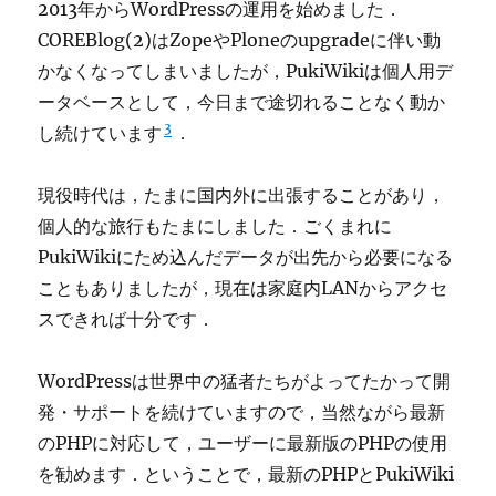
2013年からWordPressの運用を始めました．
COREBlog(2)はZopeやPloneのupgradeに伴い動
かなくなってしまいましたが，PukiWikiは個人用デ
ータベースとして，今日まで途切れることなく動か
3
し続けています
．
現役時代は，たまに国内外に出張することがあり，
個人的な旅行もたまにしました．ごくまれに
PukiWikiにため込んだデータが出先から必要になる
こともありましたが，現在は家庭内LANからアクセ
スできれば十分です．
WordPressは世界中の猛者たちがよってたかって開
発・サポートを続けていますので，当然ながら最新
のPHPに対応して，ユーザーに最新版のPHPの使用
を勧めます．ということで，最新のPHPとPukiWiki