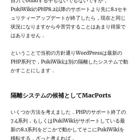
自力でbuildする手もないでもないですが，
PukiWikiのPHP8.2以降のサポートより先に8.1セキ
ュリティーアップデートが終了したら，現在と同じ
状況になりますから今苦労することはあまり得策で
はありません．
ということで当初の方針通りWordPressは最新の
PHP系列で，PukiWikiは別の隔離したシステムで動
かすことにします．
隔離システムの候補としてMacPorts
いくつか方法を考えました．PHPのサポート終了の
7.4系列，もしくはPukiWikiがサポートしている最
新の8.1系列をどこかで動かしてそこにPukiWikiを
移転する．ざっと考えれば，