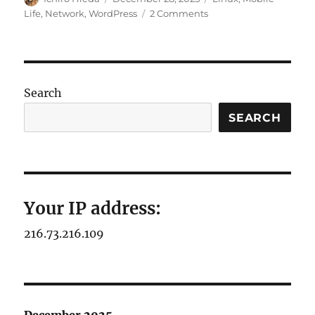
on
on
Life
,
Network
,
WordPress
2 Comments
PukiWiki
の
移
転
と
Search
い
う
SEARCH
か
隔
離
Your IP address:
216.73.216.109