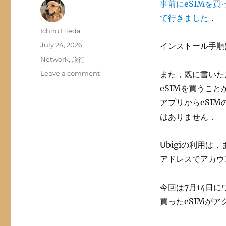
事前にeSIMを買っ
て行きました
．
Author
Ichiro Hieda
Posted
July 24, 2026
インストール手順
on
Categories
Network
,
旅行
on
Leave a comment
また，既に書いた
コ
eSIMを買うこと
ペ
アプリからeSI
ン
ハ
はありません．
ー
ゲ
Ubigiの利用は
ン
か
アドレスでアカウ
ら
帰
今回は7月14日
国
し
買ったeSIMが
ま
し