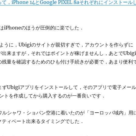
て，iPhone 14とGoogle PIXEL 8aそれぞれにインストール
はiPhoneのほうが圧倒的に楽でした．
ように，Ubigiのサイトが親切すぎで，アカウントを作らずに
が出来ますが，それではポイントが稼げませんし，あとでUbigi
Mの残量を確認するためのひも付け手続きが必要で，あまり便利
，まずUbigiアプリをインストールして，そのアプリで電子メー
ントを作成してから購入するのが一番良いです．
にワルシャワ・ショパン空港に着いたのが「ヨーロッパ域内」用
アクティベート出来るタイミングでした．