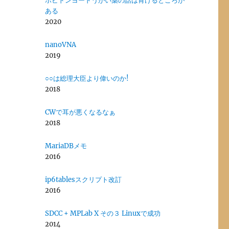
ポビドンヨードうがい薬の話は肯けるところが
ある
2020
nanoVNA
2019
○○は総理大臣より偉いのか!
2018
CWで耳が悪くなるなぁ
2018
MariaDBメモ
2016
ip6tablesスクリプト改訂
2016
SDCC + MPLab X その３ Linuxで成功
2014