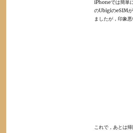
iPhoneでは簡
た
(2)
のUbigiのeS
海
ましたが，印象悪
外
eSIM
の
使
用
結
果
これで，あとは帰