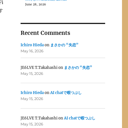
i
June 28, 2026
す
Recent Comments
Ichiro Hieda
on
まさかの “失恋”
May 16, 2026
JE6LVE T.Takahashi
on
まさかの “失恋”
May 15, 2026
Ichiro Hieda
on
AI chatで暇つぶし
May 15, 2026
JE6LVE T.Takahashi
on
AI chatで暇つぶし
May 15, 2026