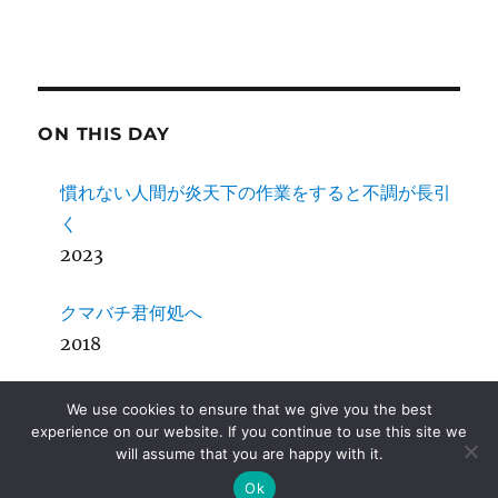
ON THIS DAY
慣れない人間が炎天下の作業をすると不調が長引
く
2023
クマバチ君何処へ
2018
女子に「カットマン」はおかしいだろう
We use cookies to ensure that we give you the best
2016
experience on our website. If you continue to use this site we
will assume that you are happy with it.
Ok
SDCC + MPLab X その４ Mac OS X