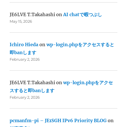
JE6LVE T.Takahashi
on
AI chatで暇つぶし
May 15, 2026
Ichiro Hieda
on
wp-login.phpをアクセスすると
即banします
February 2, 2026
JE6LVE T.Takahashi
on
wp-login.phpをアクセ
スすると即banします
February 2, 2026
pcmanfm-pi – JE1SGH IPv6 Priority BLOG
on