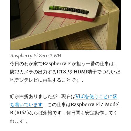
Raspberry Pi Zero 2 WH
今日のわが家でRaspberry Piが担う一番の仕事は，
防犯カメラの出力するRTSPをHDMI端子でつないだ
地デジテレビに再生することです．
紆余曲折ありましたが，現在は
VLCを使うことに落
ち着いています
．この仕事はRaspberry Pi 4 Model
B (RPi4)ならば余裕です．何日間も安定動作してく
れます．