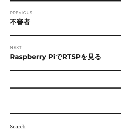
Post
PREVIOUS
navigation
不審者
Previous
post:
NEXT
Raspberry PiでRTSPを見る
Next
post:
Search