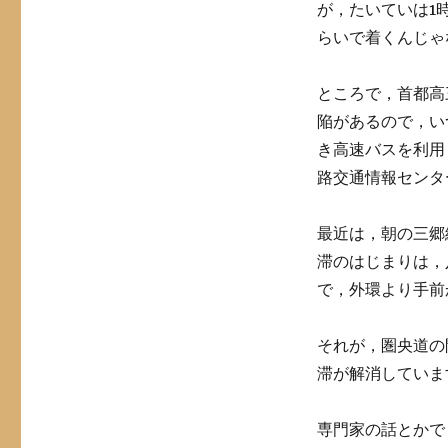
が，たいていは1時
らいで着くんじゃ
ところで，首都高
陥があるので，い
き高速バスを利用
路交通情報センタ
最近は，朝の三郷
滞のはじまりは，
で，外環より手前
それが，圏央道の
滞が解消していま
専門家の話とかで