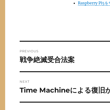
Raspberry Pi
Post
PREVIOUS
navigation
戦争絶滅受合法案
Previous
post:
NEXT
Time Machineによる復
Next
post: