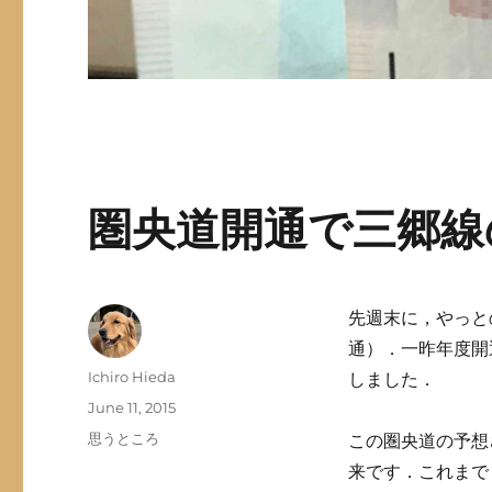
圏央道開通で三郷線
先週末に，やっと
通）．一昨年度開
Author
Ichiro Hieda
しました．
Posted
June 11, 2015
on
Categories
思うところ
この圏央道の予想
来です．これまで