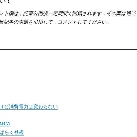
いて
ント欄は，記事公開後一定期間で閉鎖されます．その際は適当
当記事の表題を引用して，コメントしてください．
けど消費電力は変わらない
 ARM
 4しばらく登板