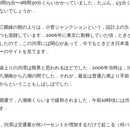
間15分〜1時間30分くらいかかっていました．たぶん，45分
ないでしょうか．
三郷線の朝の上りは，小菅ジャンクションという，設計上の欠
つも混雑しています．2006年に東京に勤務していた頃，とき
したので，この渋滞には関心があって，今でもときどき日本道
ーのサイトを見てます．
線上りの渋滞は限界と思われるほどでした．2006年当時は，
八潮南から八潮の間でした．それが，最近は普通八潮より手前
からということもしばしばでした．
開通で，八潮南くらいまで緩和されました．午前10時頃には渋
す．
，渋滞は交通量が何パーセントか増加するだけで起こる（何パ