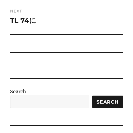
NEXT
TL 74に
Next
post:
Search
SEARCH