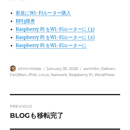
新規にWi-Fiルーター購入
RPi3限界
Raspberry Pi をWi-Fiルーターに (3)
Raspberry Pi をWi-Fiルーターに (2)
Raspberry Pi をWi-Fiルーターに
Author
Posted
Categories
Ichiro Hieda
January 30, 2026
aarch64
,
Debian
,
on
Fail2Ban
,
IPv6
,
Linux
,
Network
,
Raspberry Pi
,
WordPress
Post
PREVIOUS
navigation
BLOGも移転完了
Previous
post: