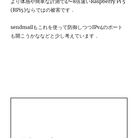
より体感や簡単な計測で4〜8倍速いRaspberry Pi 5
(RPi5)ならではの被害です．
sendmailもこれを使って防御しつつIPv4のポート
も開こうかななどと少し考えています．