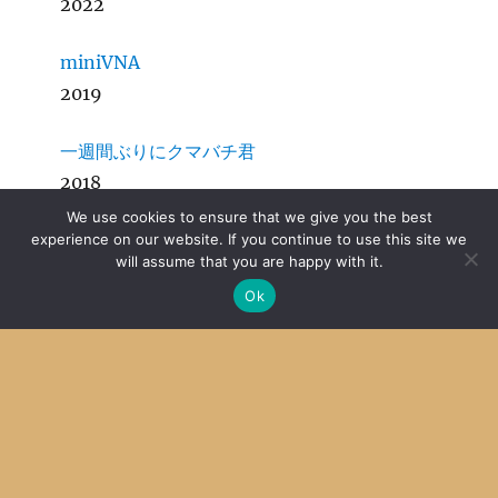
2022
miniVNA
2019
一週間ぶりにクマバチ君
2018
We use cookies to ensure that we give you the best
円高で儲けている企業はニュースにしない
experience on our website. If you continue to use this site we
will assume that you are happy with it.
2016
Ok
SDCC + MPLab X その５ 結局CUI
2014
Archive