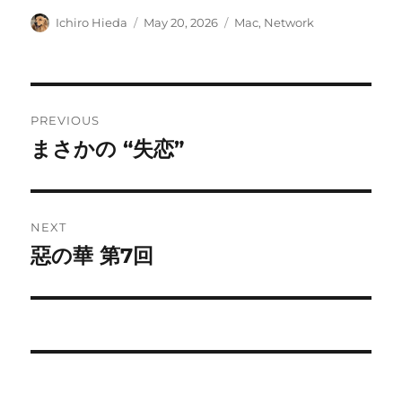
Author
Posted
Categories
Ichiro Hieda
May 20, 2026
Mac
,
Network
on
Post
PREVIOUS
navigation
まさかの “失恋”
Previous
post:
NEXT
惡の華 第7回
Next
post: