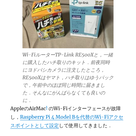
Wi-FiルーターTP-Link RE500Xと，一緒
に購入したハチ取りのキット．前夜同時
にヨドバシカメラに注文したところ，
RE500Xはヤマト，ハチ取りはゆうパック
で，午前中のほぼ同じ時間に届きまし
た．そんなにがんばらなくても良いの
に．
1
AppleのAirMac
のWi-Fiインターフェースが故障
し，
Raspberry Pi 4 Model Bを代替のWi-Fiアクセ
スポイントとして設定
して使用してきました．