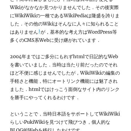
Wikiがなかなか見つかりませんでした．その後実際
にWikiWikiの一種であるWikiPediaは隆盛を誇りま
した．その他のWikiはそんなに人々に知られること
1
はありません
が，基本的な考え方はWordPress等
多くのCMS系Webに受け継がれています．
2004年まではご多分にもれずhtmlで日記的なWeb
を書いていました．当時は当たり前だったのでそれ
ほど不便に感じませんでしたが，WikiWikiの編集の
手軽さと機能，特にオートリンク機能には魅了され
ました．htmlではけっこう面倒なサイト内のリンク
を勝手にやってくれるわけです．
ということで，当時日本語をサポートしてWikiWiki
らしいPukiWikiを見つけて飛びつき，個人的な
BLOG的Webを移行したわけです．