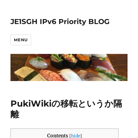
JE1SGH IPv6 Priority BLOG
MENU
PukiWikiの移転というか隔
離
Contents
[
hide
]