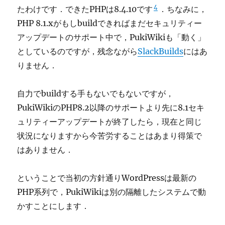
4
たわけです．できたPHPは8.4.10です
．ちなみに，
PHP 8.1.xがもしbuildできればまだセキュリティー
アップデートのサポート中で，PukiWikiも「動く」
としているのですが，残念ながら
SlackBuilds
にはあ
りません．
自力でbuildする手もないでもないですが，
PukiWikiのPHP8.2以降のサポートより先に8.1セキ
ュリティーアップデートが終了したら，現在と同じ
状況になりますから今苦労することはあまり得策で
はありません．
ということで当初の方針通りWordPressは最新の
PHP系列で，PukiWikiは別の隔離したシステムで動
かすことにします．