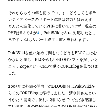
それからもう21年も使っています．どうしてもボラ
ンティアベースのサポート体制は強力とは言えず，
どんどん進化していくPHPに着いていけず，現在の
2
PHPは8.4ですが
，PukiWikiは8.1に対応したとこ
ろです．8.1もサポート終了目前と思われます．
PukiWikiを使い始めて間もなくどうもBLOGにはむ
かないと感じ，BLOGらしいBLOGソフトを探したと
ころ，ZopeというCMSで動くCOREBlogを見つけま
した．
2005年に外部公開向けのBLOG部分はPukiWikiか
らそのCOREBlogに移行しました．清水川さんとい
うかたの開発で，便利に利用させていただき感謝し
ています．その後PloneベースのCOREBlog2に移行