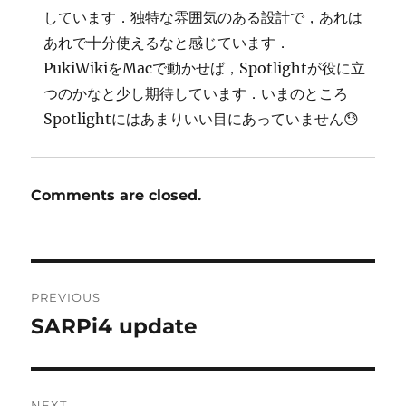
しています．独特な雰囲気のある設計で，あれは
あれで十分使えるなと感じています．
PukiWikiをMacで動かせば，Spotlightが役に立
つのかなと少し期待しています．いまのところ
Spotlightにはあまりいい目にあっていません😓
Comments are closed.
Post
PREVIOUS
navigation
SARPi4 update
Previous
post:
NEXT