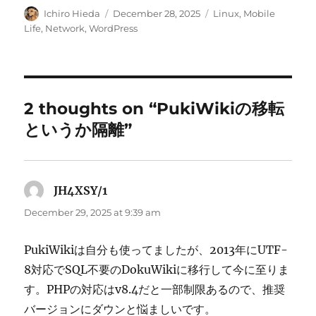
Author
Posted
Categories
Ichiro Hieda
December 28, 2025
Linux
,
Mobile
on
Life
,
Network
,
WordPress
2 thoughts on “PukiWikiの移転
というか隔離”
JH4XSY/1
says:
December 29, 2025 at 9:39 am
PukiWikiは自分も使ってましたが、2013年にUTF-
8対応でSQL不要のDokuWikiに移行して今に至りま
す。PHPの対応はv8.4だと一部制限あるので、推奨
バージョンにダウンと悩ましいです。