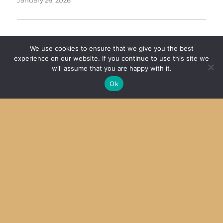
WordPress移行は難航中 – JE1SGH IPv6 Priority
We use cookies to ensure that we give you the best
BLOG
on
何とか起動
experience on our website. If you continue to use this site we
January 24, 2026
will assume that you are happy with it.
Ok
WordPress移行は難航中 – JE1SGH IPv6 Priority
BLOG
on
移転作業雑感
January 24, 2026
ON THIS DAY