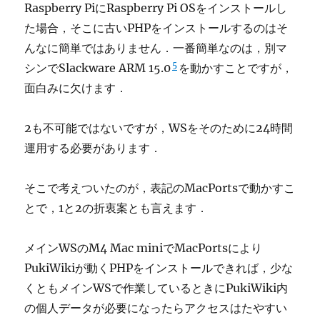
Raspberry PiにRaspberry Pi OSをインストールし
た場合，そこに古いPHPをインストールするのはそ
んなに簡単ではありません．一番簡単なのは，別マ
5
シンでSlackware ARM 15.0
を動かすことですが，
面白みに欠けます．
2も不可能ではないですが，WSをそのために24時間
運用する必要があります．
そこで考えついたのが，表記のMacPortsで動かすこ
とで，1と2の折衷案とも言えます．
メインWSのM4 Mac miniでMacPortsにより
PukiWikiが動くPHPをインストールできれば，少な
くともメインWSで作業しているときにPukiWiki内
の個人データが必要になったらアクセスはたやすい