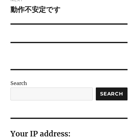
動作不安定です
Next
post:
Search
SEARCH
Your IP address: