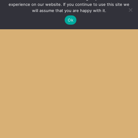
experience on our website. If you continue to use this site we
サーバーのファイルシステムにエラー
will assume that you are happy with it.
2014
Ok
Archive
Archives
Categories
Categories