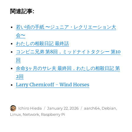
関連記事:
若い頃の手紙 〜ジュニア・レクリエーション大
会〜
わたしの相殺日記 最終話
コンビニ兄弟 第8回，ミッドナイトタクシー 第10
回
余命3ヶ月のサレ夫 最終回，わたしの相殺日記 第
2回
Larry Chernicoff - Wind Horses
Author
Posted
Categories
Ichiro Hieda
January 22, 2026
aarch64
,
Debian
,
on
Linux
,
Network
,
Raspberry Pi