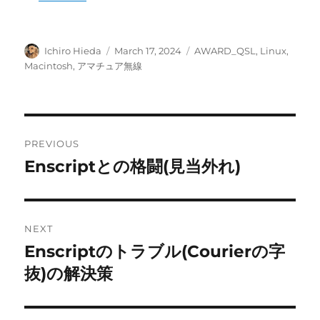
Author
Posted
Categories
Ichiro Hieda
March 17, 2024
AWARD_QSL
,
Linux
,
on
Macintosh
,
アマチュア無線
Post
PREVIOUS
navigation
Enscriptとの格闘(見当外れ)
Previous
post:
NEXT
Enscriptのトラブル(Courierの字
Next
post:
抜)の解決策