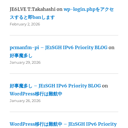
JE6LVE T.Takahashi
on
wp-login.phpをアクセ
スすると即banします
February 2, 2026
pcmanfm-pi – JE1SGH IPv6 Priority BLOG
on
好事魔多し
January 29, 2026
好事魔多し – JE1SGH IPv6 Priority BLOG
on
WordPress移行は難航中
January 26, 2026
WordPress移行は難航中 – JE1SGH IPv6 Priority