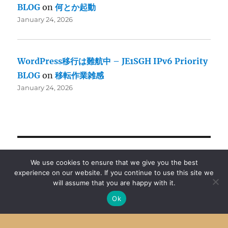
BLOG
on
何とか起動
January 24, 2026
WordPress移行は難航中 – JE1SGH IPv6 Priority
BLOG
on
移転作業雑感
January 24, 2026
ON THIS DAY
We use cookies to ensure that we give you the best
experience on our website. If you continue to use this site we
will assume that you are happy with it.
M4 Mac mini来ました
2025
Ok
micro HDMI プラグまさかの座屈