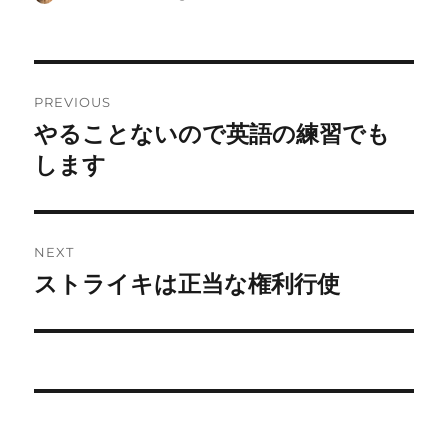
on
Post
PREVIOUS
navigation
やることないので英語の練習でも
Previous
post:
します
NEXT
ストライキは正当な権利行使
Next
post: