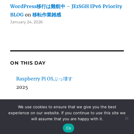
WordPress移行は難航中 – JE1SGH IPv6 Priority
BLOG
on
移転作業雑感
January 24, 2026
ON THIS DAY
Raspberry Pi OSぶっ壊す
2025
箱庭遊び1: Debianの実マシンが仮想化できない
We use cookies to ensure that we give you the best
2023
experience on our website. If you continue to use this site we
will assume that you are happy with it.
死んでないだけ状態
Ok