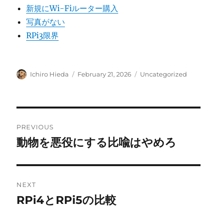
新規にWi-Fiルーター購入
写真がない
RPi3限界
Author
Posted
Categories
Ichiro Hieda
February 21, 2026
Uncategorized
on
Post
PREVIOUS
navigation
動物を悪役にする比喩はやめろ
Previous
post:
NEXT
RPi4とRPi5の比較
Next
post: