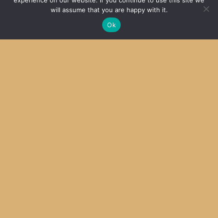
experience on our website. If you continue to use this site we
will assume that you are happy with it.
micro HDMI プラグまさかの座屈
2022
Ok
Zope移植はあきらめ
2016
Archive
Archives
Categories
Categories