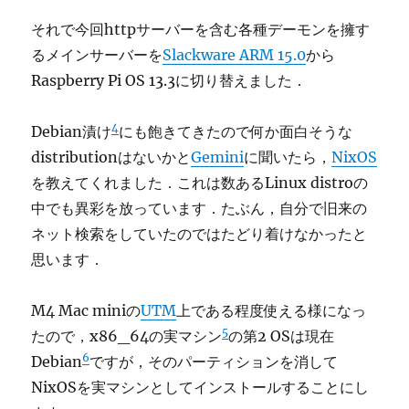
それで今回httpサーバーを含む各種デーモンを擁す
るメインサーバーを
Slackware ARM 15.0
から
Raspberry Pi OS 13.3に切り替えました．
4
Debian漬け
にも飽きてきたので何か面白そうな
distributionはないかと
Gemini
に聞いたら，
NixOS
を教えてくれました．これは数あるLinux distroの
中でも異彩を放っています．たぶん，自分で旧来の
ネット検索をしていたのではたどり着けなかったと
思います．
M4 Mac miniの
UTM
上である程度使える様になっ
5
たので，x86_64の実マシン
の第2 OSは現在
6
Debian
ですが，そのパーティションを消して
NixOSを実マシンとしてインストールすることにし