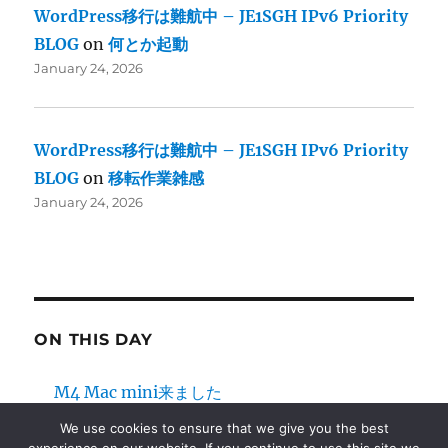
WordPress移行は難航中 – JE1SGH IPv6 Priority
BLOG
on
何とか起動
January 24, 2026
WordPress移行は難航中 – JE1SGH IPv6 Priority
BLOG
on
移転作業雑感
January 24, 2026
ON THIS DAY
M4 Mac mini来ました
2025
We use cookies to ensure that we give you the best