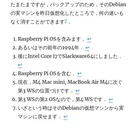
たまたまですが，バックアップのため，そのDebian
の実マシンを昨日仮想化したところで，何の迷いも
7
なく消すことができます
．
Raspberry Pi OSを含みます．
↩︎
あるいはその前年の1994年．
↩︎
後にIntel Core i7でSlackware64にしました．
↩︎
Raspberry Pi OSを含む．
↩︎
現在，M4 Mac mini, MacBook Air M4に次ぐ
第3 WSの位置づけです．
↩︎
第3 WSの第2 OSなので，第4 WSです．
↩︎
いざという時はそのDebianの仮想マシンから実
マシンに戻せます．
↩︎