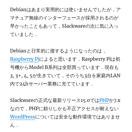
Debianはあまり実用的には使いませんでしたが，ア
マチュア無線のインターフェースが採用されるのが
早かったこともあって，Slackwareの次に気に入っ
ていました．
Debianと日常的に接するようになったのは，
Raspberry Pi
によると思います．Raspberry Piは初
号機からModel B系列は全部買っています．現在も
3, 3+, 4, 5が生きていて，そのうち3台を家庭内LAN
内で24hサーバー業務に充てています．
Slackwareの正式な最新リリース15.0では
PHP
か7.x
なので，PHPに頼りしかも不正アクセスが耐えない
WordPress
については安全な動作環境ではありませ
ん．