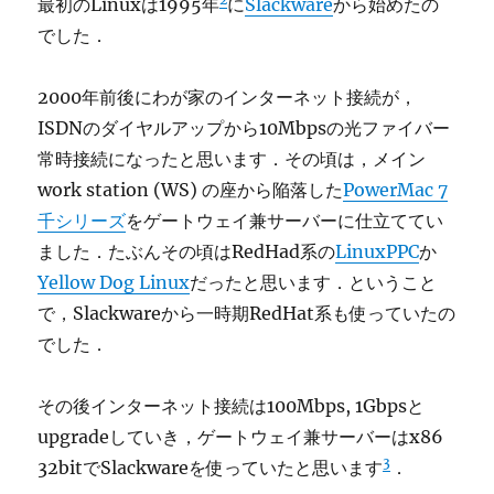
最初のLinuxは1995年
に
Slackware
から始めたの
でした．
2000年前後にわが家のインターネット接続が，
ISDNのダイヤルアップから10Mbpsの光ファイバー
常時接続になったと思います．その頃は，メイン
work station (WS) の座から陥落した
PowerMac 7
千シリーズ
をゲートウェイ兼サーバーに仕立ててい
ました．たぶんその頃はRedHad系の
LinuxPPC
か
Yellow Dog Linux
だったと思います．ということ
で，Slackwareから一時期RedHat系も使っていたの
でした．
その後インターネット接続は100Mbps, 1Gbpsと
upgradeしていき，ゲートウェイ兼サーバーはx86
3
32bitでSlackwareを使っていたと思います
．