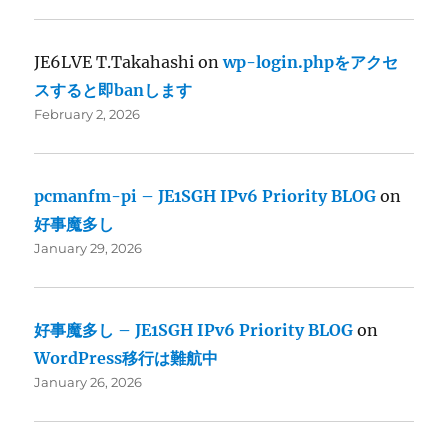
JE6LVE T.Takahashi
on
wp-login.phpをアクセ
スすると即banします
February 2, 2026
pcmanfm-pi – JE1SGH IPv6 Priority BLOG
on
好事魔多し
January 29, 2026
好事魔多し – JE1SGH IPv6 Priority BLOG
on
WordPress移行は難航中
January 26, 2026