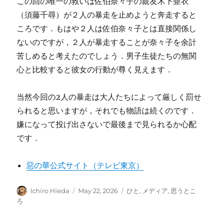
この回の唯一の救いは佐伯奈々子の親友木下亜衣
（須藤千尋）が２人の暴走を止めようと奔走すると
ころです．もはや２人は佐伯奈々子とは直接関係し
ないのですが，２人が暴走することが奈々子を余計
苦しめると考えたのでしょう．男子生徒たちの無関
心と比較すると彼女の行動が尊く見えます．
当然今回の2人の暴走は大人たちによって厳しく罰せ
られると思いますが，それでも物語は続くのです．
嫌になって投げ出さないで最後まで見られるか心配
です．
惡の華公式サイト（テレビ東京）
Author
Posted
Categories
Ichiro Hieda
May 22, 2026
ひと
,
メディア
,
思うとこ
on
ろ