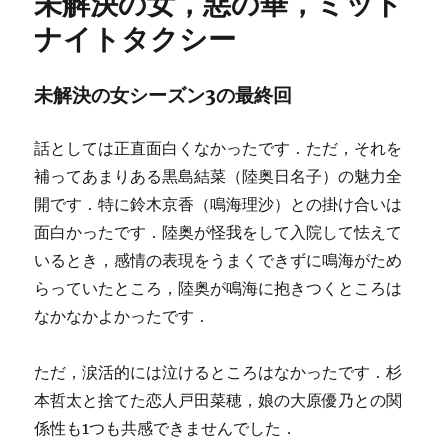
未解決の女，惡の華，ミッド
ナイトタクシー
未解決の女シーズン3の最終回
話としては正直面白くなかったです．ただ，それを
補ってあまりある黒島結菜（陸奥日名子）の魅力全
開です．特に鈴木京香（鳴海理沙）との掛け合いは
面白かったです．陸奥が怪我をして入院して怯えて
いるとき，感情の表現をうまくできずに鳴海がため
らっていたところ，陸奥が鳴海に抱きつくところは
なかなかよかったです．
ただ，涙活的には泣けるところはなかったです．杉
本哲太と捨てた恋人戸田菜穂，娘の大原優乃との関
係性も1つも共感できませんでした．