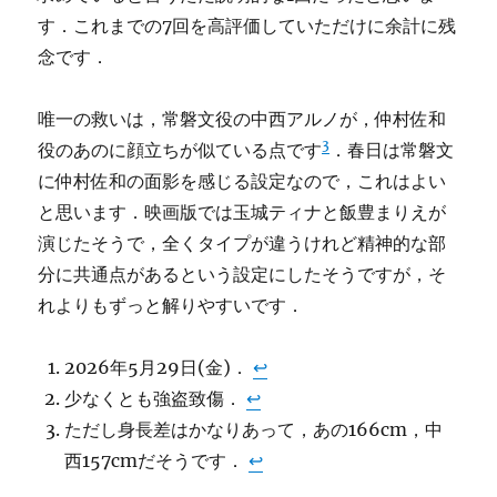
す．これまでの7回を高評価していただけに余計に残
念です．
唯一の救いは，常磐文役の中西アルノが，仲村佐和
3
役のあのに顔立ちが似ている点です
．春日は常磐文
に仲村佐和の面影を感じる設定なので，これはよい
と思います．映画版では玉城ティナと飯豊まりえが
演じたそうで，全くタイプが違うけれど精神的な部
分に共通点があるという設定にしたそうですが，そ
れよりもずっと解りやすいです．
2026年5月29日(金)．
↩︎
少なくとも強盗致傷．
↩︎
ただし身長差はかなりあって，あの166cm，中
西157cmだそうです．
↩︎