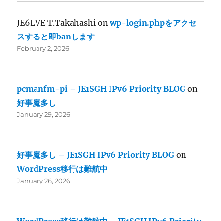
JE6LVE T.Takahashi
on
wp-login.phpをアクセ
スすると即banします
February 2, 2026
pcmanfm-pi – JE1SGH IPv6 Priority BLOG
on
好事魔多し
January 29, 2026
好事魔多し – JE1SGH IPv6 Priority BLOG
on
WordPress移行は難航中
January 26, 2026