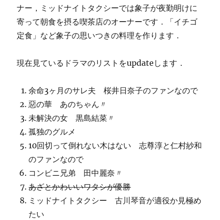
ナー，ミッドナイトタクシーでは象子が夜勤明けに
寄って朝食を摂る喫茶店のオーナーです．「イチゴ
定食」など象子の思いつきの料理を作ります．
現在見ているドラマのリストをupdateします．
余命3ヶ月のサレ夫 桜井日奈子のファンなので
惡の華 あのちゃん〃
未解決の女 黒島結菜〃
孤独のグルメ
10回切って倒れない木はない 志尊淳と仁村紗和
のファンなので
コンビニ兄弟 田中麗奈〃
あざとかわいいワタシが優勝
ミッドナイトタクシー 古川琴音が適役か見極め
たい