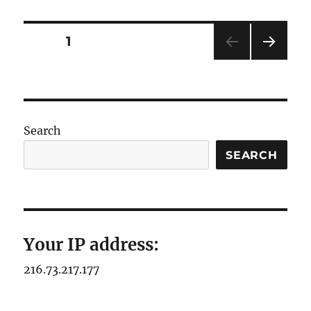
Posts
PAGE
1
NEXT
pagination
PAG
E
Search
SEARCH
Your IP address:
216.73.217.177