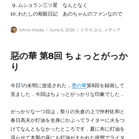
ムショラン三ツ星 なんとなく
わたしの相殺日記 あのちゃんのファンなので
Author
Posted
Categories
Ichiro Hieda
June 6, 2026
ドラマ
,
ひと
,
メディア
on
惡の華 第8回 ちょっとがっか
り
1
今日
の未明に放送された，
悪の華
第8回を録画して
見ました．今回はちょっとがっかりな印象でした．
がっかりな一つ目は，祭りの矢倉の上で仲村佐和と
春日髙夫が灯油を全身にかぶってライターに火をつ
けてなんともなかったところです．夏に布に灯油を
湿らせて木製の床にも灯油がまかれた状態でライタ