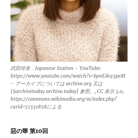
武田玲奈．Japanese Station – YouTube:
https://www.youtube.com/watch?v=bpnEik93peM
– アーカイブについては archive.org 又は
[$archivetoday archive.today] 参照。, CC 表示 3.0,
https://commons.wikimedia.org/w/index.php?
curid=57331858による
惡の華 第10回