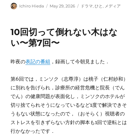
Author
Posted
Categories
Ichiro Hieda
May 29, 2026
ドラマ
,
ひと
,
メディア
on
10回切って倒れない木はな
い〜第7回〜
昨夜の
表記の番組
，録画して今朝見ました．
第6回では，ミンソク（志尊淳）は桃子（仁村紗和）
に別れを告げられ，診療所の経営危機と院長（でん
でん）の健康問題が表面化し，ミンソクのホテルが
切り捨てられそうになっているなど1度で解決できそ
うもない状態になったので，（おそらく）視聴者の
ストレスを引きずらない方針の脚本も1回で逆転とは
行かなかったです．