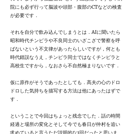
院にも必ず行って脳波や頭部・腹部のCTなどの検査
が必要です．
それを自分で飲み込んでしまうとは．AIに聞いたら
昭和時代チンピラや不良同士のいざこざで警察を呼
ばないという不文律があったらしいですが，何とも
時代錯誤なうえ，チンピラ同士ではなくチンピラと
高校生ですから，なおさら不自然極まりないです．
仮に原作がそうであったとしても．髙夫の心のドロ
ドロした気持ちを描写する方法は他にあったはずで
す．
ということで今回はちょっと残念でした．話の時間
経過と場所の変化とそして今でも春日が仲村を追い
求めていると言うただ説明的な1回だったと思いま