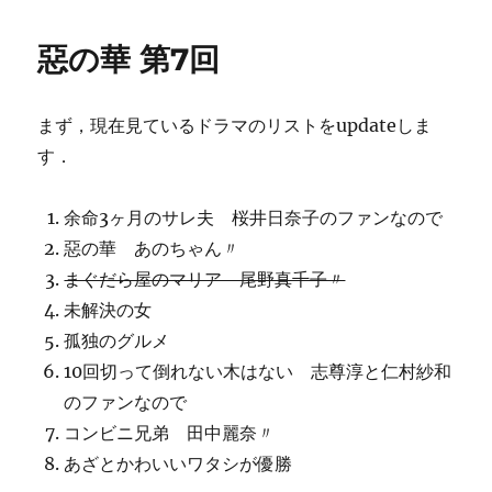
惡の華 第7回
まず，現在見ているドラマのリストをupdateしま
す．
余命3ヶ月のサレ夫 桜井日奈子のファンなので
惡の華 あのちゃん〃
まぐだら屋のマリア 尾野真千子〃
未解決の女
孤独のグルメ
10回切って倒れない木はない 志尊淳と仁村紗和
のファンなので
コンビニ兄弟 田中麗奈〃
あざとかわいいワタシが優勝