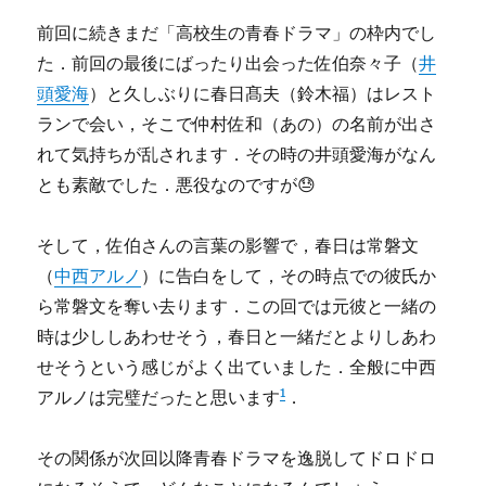
前回に続きまだ「高校生の青春ドラマ」の枠内でし
た．前回の最後にばったり出会った佐伯奈々子（
井
頭愛海
）と久しぶりに春日髙夫（鈴木福）はレスト
ランで会い，そこで仲村佐和（あの）の名前が出さ
れて気持ちが乱されます．その時の井頭愛海がなん
とも素敵でした．悪役なのですが😓
そして，佐伯さんの言葉の影響で，春日は常磐文
（
中西アルノ
）に告白をして，その時点での彼氏か
ら常磐文を奪い去ります．この回では元彼と一緒の
時は少ししあわせそう，春日と一緒だとよりしあわ
せそうという感じがよく出ていました．全般に中西
1
アルノは完璧だったと思います
．
その関係が次回以降青春ドラマを逸脱してドロドロ