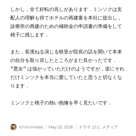
しかし，全て好転の兆しがあります．ミンソクは支
配人の理解も得てホテルの再建案を本社に提出し，
診療所の再建のための補助金の申請書の準備をして
桃子に残します．
また，長濱ねる演じる映里が院長の話を聞いて本来
の自分を取り戻したところがまた良かったです．
“悪女” は強がっていただけのようですが，逆にそれ
だけミンソクを本当に愛していたと思うと切なくな
ります．
ミンソクと桃子の熱い抱擁を早く見たいです．
Author
Posted
Categories
Ichiro Hieda
May 25, 2026
ドラマ
,
ひと
,
メディア
on