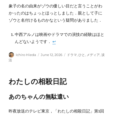
象子の名の由来がゾウの優しい目だと言うことがわ
かったのはちょっとほっとしました．親として子に
ゾウと名付けるものかなという疑問がありました．
中西アルノは映画やドラマでの演技の経験はほと
んどないようです．
↩︎
Author
Posted
Categories
Ichiro Hieda
June 12, 2026
ドラマ
,
ひと
,
メディア
,
涙
on
活
わたしの相殺日記
あのちゃんの無駄遣い
昨夜放送のテレビ東京，「わたしの相殺日記」第1回