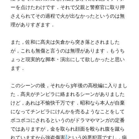
ーを点けたわけです．それで父親と警察官に取り押
さえられてその過程で火が出なかったというのは無
理がありすぎます．
また，佐和に髙夫は矢倉から突き落とされました
が，これも無傷と言うのは無理があります．もうち
ょっと現実的な脚本・演出にして欲しかったと思い
ます．
このシーンの後，それから3年後の高校編に入りまし
た．髙夫がチンピラに絡まれるシーンがありました
けど，あれは不愉快千万です．昭和なら本人が自棄
になってチンピラにけんかを売るようなことをして
ボコボコにされるというのがドラマやマンガの定番
ではありますが，金を取られ顔面を殴られ腹を蹴ら
2
れていますから強盗傷害
という凶悪犯罪ですし，病