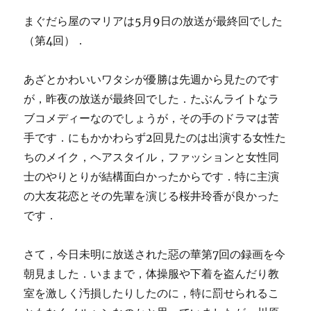
まぐだら屋のマリアは5月9日の放送が最終回でした
（第4回）．
あざとかわいいワタシが優勝は先週から見たのです
が，昨夜の放送が最終回でした．たぶんライトなラ
ブコメディーなのでしょうが，その手のドラマは苦
手です．にもかかわらず2回見たのは出演する女性た
ちのメイク，ヘアスタイル，ファッションと女性同
士のやりとりが結構面白かったからです．特に主演
の大友花恋とその先輩を演じる桜井玲香が良かった
です．
さて，今日未明に放送された惡の華第7回の録画を今
朝見ました．いままで，体操服や下着を盗んだり教
室を激しく汚損したりしたのに，特に罰せられるこ