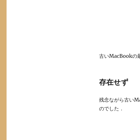
古いMacBoo
存在せず
残念ながら古いM
のでした．