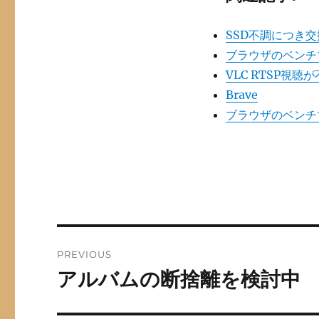
SSD不調につき
ブラウザのベンチマ
VLC RTSP視聴
Brave
ブラウザのベンチ
Post
PREVIOUS
navigation
アルバムの断捨離を検討中
Previous
post: