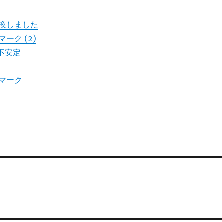
交換しました
ーク (2)
が不安定
マーク