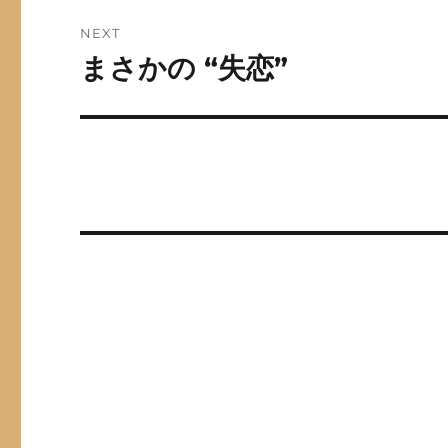
NEXT
まさかの “失恋”
Next
post: