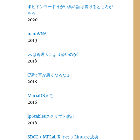
ポビドンヨードうがい薬の話は肯けるところが
ある
2020
nanoVNA
2019
○○は総理大臣より偉いのか!
2018
CWで耳が悪くなるなぁ
2018
MariaDBメモ
2016
ip6tablesスクリプト改訂
2016
SDCC + MPLab X その３ Linuxで成功