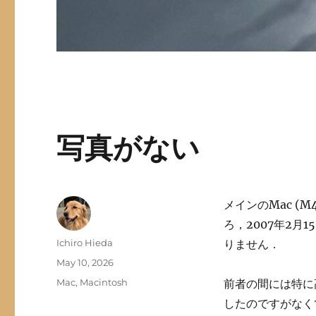
写真がない
メインのMac (
ろ，2007年2月
Author
Ichiro Hieda
りません．
Posted
May 10, 2026
on
Categories
Mac
,
Macintosh
前者の間には特に
したのですがなく