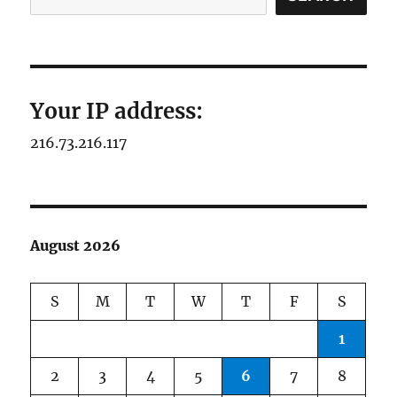
Your IP address:
216.73.216.117
August 2026
S
M
T
W
T
F
S
1
2
3
4
5
6
7
8