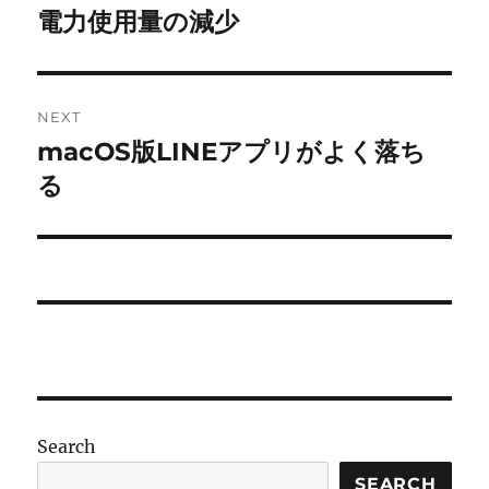
navigation
電力使用量の減少
Previous
post:
NEXT
macOS版LINEアプリがよく落ち
Next
post:
る
Search
SEARCH