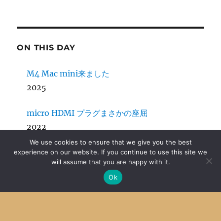
ON THIS DAY
M4 Mac mini来ました
2025
micro HDMI プラグまさかの座屈
2022
We use cookies to ensure that we give you the best
Zope移植はあきらめ
experience on our website. If you continue to use this site we
will assume that you are happy with it.
2016
Ok