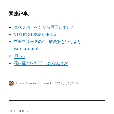
関連記事:
コペンハーゲンから帰国しました
VLC RTSP視聴が不安定
プチフリーズの件: 解決策というより
workaround
TL 75
花粉症2026 (1) まだなんとか
Author
Posted
Categories
Ichiro Hieda
June 11, 2023
メディア
on
Post
PREVIOUS