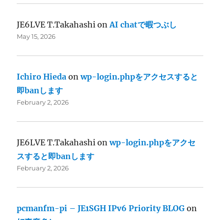
JE6LVE T.Takahashi
on
AI chatで暇つぶし
May 15, 2026
Ichiro Hieda
on
wp-login.phpをアクセスすると
即banします
February 2, 2026
JE6LVE T.Takahashi
on
wp-login.phpをアクセ
スすると即banします
February 2, 2026
pcmanfm-pi – JE1SGH IPv6 Priority BLOG
on