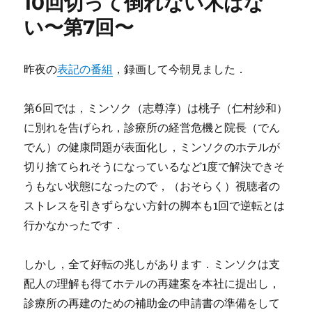
10回切って倒れない木はな
い〜第7回〜
昨夜の
表記の番組
，録画して今朝見ました．
第6回では，ミンソク（志尊淳）は桃子（仁村紗和）
に別れを告げられ，診療所の経営危機と院長（でん
でん）の健康問題が表面化し，ミンソクのホテルが
切り捨てられそうになっているなど1度で解決できそ
うもない状態になったので，（おそらく）視聴者の
ストレスを引きずらない方針の脚本も1回で逆転とは
行かなかったです．
しかし，全て好転の兆しがあります．ミンソクは支
配人の理解も得てホテルの再建案を本社に提出し，
診療所の再建のための補助金の申請書の準備をして