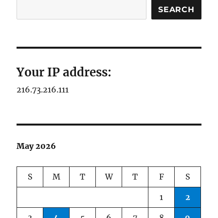
SEARCH
Your IP address:
216.73.216.111
May 2026
S
M
T
W
T
F
S
1
2
3
4
5
6
7
8
9