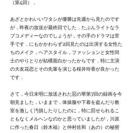
（第4回）．
あざとかわいいワタシが優勝は先週から見たのです
が，昨夜の放送が最終回でした．たぶんライトなラ
ブコメディーなのでしょうが，その手のドラマは苦
手です．にもかかわらず2回見たのは出演する女性た
ちのメイク，ヘアスタイル，ファッションと女性同
士のやりとりが結構面白かったからです．特に主演
の大友花恋とその先輩を演じる桜井玲香が良かった
です．
さて，今日未明に放送された惡の華第7回の録画を今
朝見ました．いままで，体操服や下着を盗んだり教
室を激しく汚損したりしたのに，特に罰せられるこ
ともなくメルヘンなのかと思っていましたが，川原
に作った春日（鈴木福）と仲村佐和（あの）の秘密