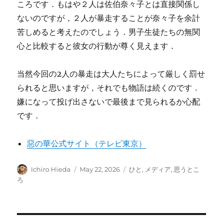
ころです．もはや２人は佐伯奈々子とは直接関係し
ないのですが，２人が暴走することが奈々子を余計
苦しめると考えたのでしょう．男子生徒たちの無関
心と比較すると彼女の行動が尊く見えます．
当然今回の2人の暴走は大人たちによって厳しく罰せ
られると思いますが，それでも物語は続くのです．
嫌になって投げ出さないで最後まで見られるか心配
です．
惡の華公式サイト（テレビ東京）
Author
Posted
Categories
Ichiro Hieda
May 22, 2026
ひと
,
メディア
,
思うとこ
on
ろ