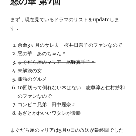
惡の華 第7回
まず，現在見ているドラマのリストをupdateしま
す．
余命3ヶ月のサレ夫 桜井日奈子のファンなので
惡の華 あのちゃん〃
まぐだら屋のマリア 尾野真千子〃
未解決の女
孤独のグルメ
10回切って倒れない木はない 志尊淳と仁村紗和
のファンなので
コンビニ兄弟 田中麗奈〃
あざとかわいいワタシが優勝
まぐだら屋のマリアは5月9日の放送が最終回でした