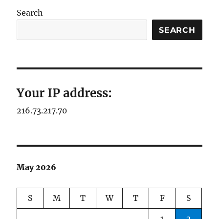
Search
SEARCH
Your IP address:
216.73.217.70
May 2026
S
M
T
W
T
F
S
1
2