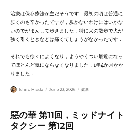
治療は保存療法が主だそうです．最初の頃は普通に
歩くのも辛かったですが，歩かないわけにはいかな
いのでがまんして歩きました．特に犬の散歩で犬が
強く引くときなどは痛くてしょうがなかったです．
それでも徐々によくなり，ようやくつい最近になっ
てほとんど気にならなくなりました．1年4か月かか
りました．
Author
Posted
Categories
Ichiro Hieda
June 23, 2026
健康
on
惡の華 第11回，ミッドナイト
タクシー 第12回