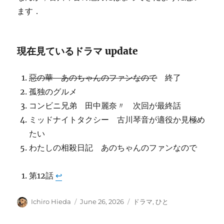
ます．
現在見ているドラマ update
惡の華 あのちゃんのファンなので
終了
孤独のグルメ
コンビニ兄弟 田中麗奈〃 次回が最終話
ミッドナイトタクシー 古川琴音が適役か見極め
たい
わたしの相殺日記 あのちゃんのファンなので
第12話
↩︎
Author
Posted
Categories
Ichiro Hieda
June 26, 2026
ドラマ
,
ひと
on