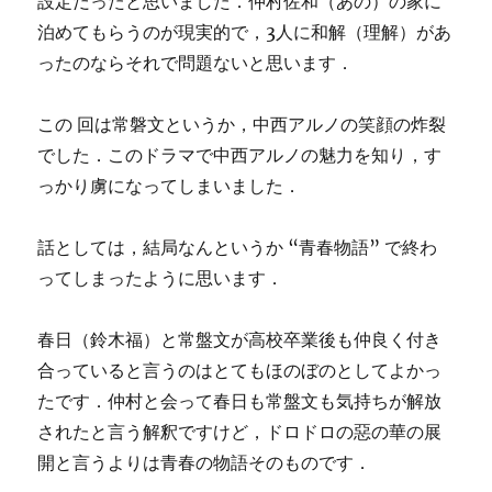
設定だったと思いました．仲村佐和（あの）の家に
泊めてもらうのが現実的で，3人に和解（理解）があ
ったのならそれで問題ないと思います．
この 回は常磐文というか，中西アルノの笑顔の炸裂
でした．このドラマで中西アルノの魅力を知り，す
っかり虜になってしまいました．
話としては，結局なんというか “青春物語” で終わ
ってしまったように思います．
春日（鈴木福）と常盤文が高校卒業後も仲良く付き
合っていると言うのはとてもほのぼのとしてよかっ
たです．仲村と会って春日も常盤文も気持ちが解放
されたと言う解釈ですけど，ドロドロの惡の華の展
開と言うよりは青春の物語そのものです．