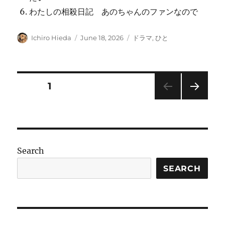
わたしの相殺日記 あのちゃんのファンなので
Author
Posted
Categories
Ichiro Hieda
June 18, 2026
ドラマ
,
ひと
on
Posts
PAGE
1
NEXT
pagination
PAG
E
Search
SEARCH