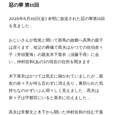
惡の華 第11回
2026年6月19日(金) 未明に放送された惡の華第11回
を見ました．
おじいさんが危篤と聞いて群馬の故郷へ高男の親子
は戻ります．祖父の葬儀で髙夫はかつての佐伯奈々
子（井頭愛海）の親友木下亜衣（須藤千尋）に会
い，仲村佐和(あの)の現在の住所を聞きます．
木下亜衣はかつては気丈に描かれていましたが，親
友の奈々子が何も言わずに消え去り，裏切られた気
持ちなのかずいぶん弱々しく見えました．髙夫は
奈々子は宇都宮にいると亜衣に伝えました．
髙夫は常磐文と木下から聞いた仲村佐和の住む千葉