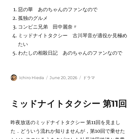
惡の華 あのちゃんのファンなので
孤独のグルメ
コンビニ兄弟 田中麗奈〃
ミッドナイトタクシー 古川琴音が適役か見極め
たい
わたしの相殺日記 あのちゃんのファンなので
Author
Posted
Categories
Ichiro Hieda
June 20, 2026
ドラマ
on
ミッドナイトタクシー 第11回
昨夜放送のミッドナイトタクシー 第11回を見まし
た．どういう流れか知りませんが，第10回で乗せた