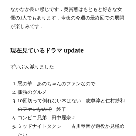
なかなか良い感じです．奥貫薫はもともと好きな女
優の1人でもあります．今夜の今週の最終回での展開
が楽しみです．
現在見ているドラマ update
ずいぶん減りました．
惡の華 あのちゃんのファンなので
孤独のグルメ
10回切って倒れない木はない 志尊淳と仁村紗和
のファンなので
終了
コンビニ兄弟 田中麗奈〃
ミッドナイトタクシー 古川琴音が適役か見極め
たい