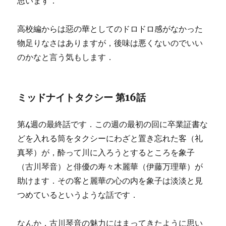
思います．
高校編からは惡の華としてのドロドロ感がなかった
物足りなさはありますが，後味は悪くないのでいい
のかなと言う気もします．
ミッドナイトタクシー 第16話
第4週の最終話です．この週の最初の回に卒業証書な
どを入れる筒をタクシーにわざと置き忘れた客（礼
真琴）が，酔って川に入ろうとするところを象子
（古川琴音）と俳優の寿々木麗華（伊藤万理華）が
助けます．その客と麗華の心の内を象子は淡淡と見
つめているというような話です．
なんか，古川琴音の魅力にはまってきたように思い