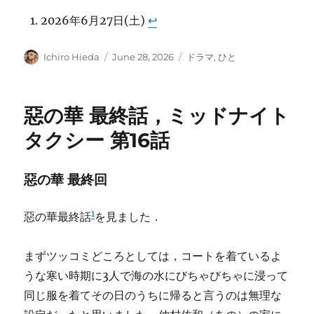
2026年6月27日(土)
↩︎
Author
Posted
Categories
Ichiro Hieda
June 28, 2026
ドラマ
,
ひと
on
惡の華 最終話，ミッドナイト
タクシー 第16話
惡の華 最終回
1
惡の華最終話
を見ました．
まずツッコミどころとしては，コートを着ているよ
うな寒い時期に3人で海の水にびちゃびちゃに浸って
同じ服を着てその日のうちに帰ると言うのは無理な