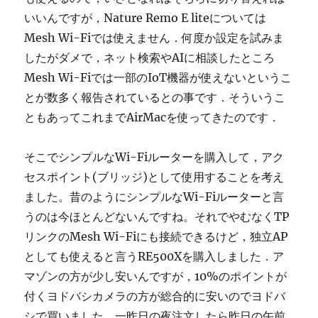
いいんですが，Nature Remo E liteについては
Mesh Wi-Fiでは使えません．何度か設定を試みま
したがダメで，ネット検索やAIに相談したところ
Mesh Wi-Fiでは一部のIoT機器が使えないというこ
とが数多く報告されているとの事です．そういうこ
ともあってこれまでAirMacを使ってきたのです．
そこでシンプルなWi-Fiルーターを購入して，アク
セスポイント(ブリッジ)として使用することを考え
ました。昔のようにシンプルなWi-Fiルーターと言
うのは今ほとんどないんですね。それでやむなくTP
リンクのMesh Wi-Fiにも接続できるけど，独立AP
としても使えると言うRE500Xを購入しました．ア
マゾンの方が少し安いんですが，10%のポイントが
付くヨドバシカメラの方が総合的に安いのでヨドバ
シで買いました．一昨日の夜注文したら昨日の午前