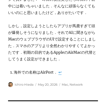
中には着いちゃいました．そんなに頑張らなくても
いいのにと思いましたけど，ありがたいです．
しかし，設定しようとしたらアプリが馬鹿すぎて頭
が爆発しそうになりました．それでAIに聞きながら
MacのウェブブラウザのUIで設定することにしまし
た．スマホのアプリより全然わかりやすくてよかっ
たです．初期の目的であるAppleのAirMacの代替と
してうまく設定ができました．
海外での名称はAirPort．
↩︎
Author
Posted
Categories
Ichiro Hieda
May 20, 2026
Mac
,
Network
on