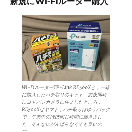
新規にWi-Fiルーター購入
Wi-FiルーターTP-Link RE500Xと，一緒
に購入したハチ取りのキット．前夜同時
にヨドバシカメラに注文したところ，
RE500Xはヤマト，ハチ取りはゆうパック
で，午前中のほぼ同じ時間に届きまし
た．そんなにがんばらなくても良いの
に．