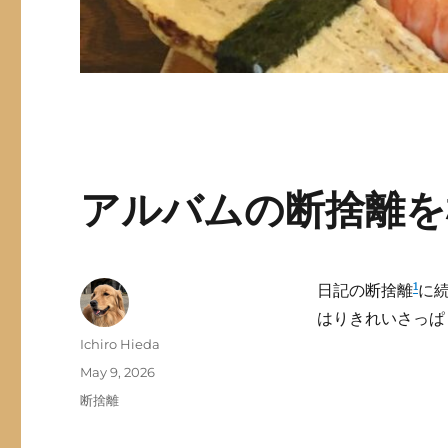
アルバムの断捨離を
1
日記の断捨離
に
はりきれいさっぱ
Author
Ichiro Hieda
Posted
May 9, 2026
on
Categories
断捨離