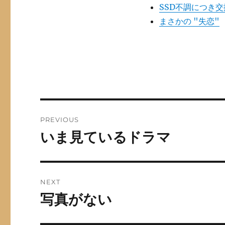
SSD不調につき
まさかの "失恋"
Post
PREVIOUS
navigation
いま見ているドラマ
Previous
post:
NEXT
写真がない
Next
post: