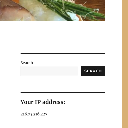
Search
SEARCH
や
Your IP address:
216.73.216.227