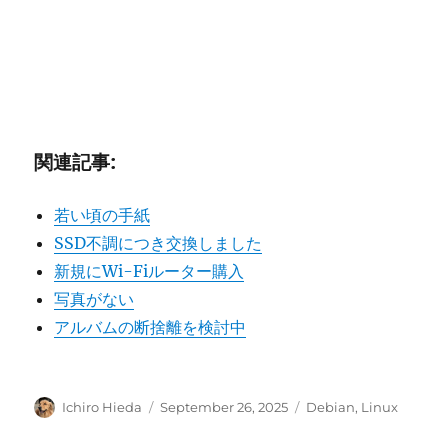
関連記事:
若い頃の手紙
SSD不調につき交換しました
新規にWi-Fiルーター購入
写真がない
アルバムの断捨離を検討中
Author
Posted
Categories
Ichiro Hieda
September 26, 2025
Debian
,
Linux
on