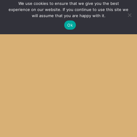
We use cookies to ensure that we give you the best
experience on our website. If you continue to use this site we
SDCC + MPLab X その４ Mac OS X
will assume that you are happy with it.
2014
Ok
Archive
Archives
Categories
Categories