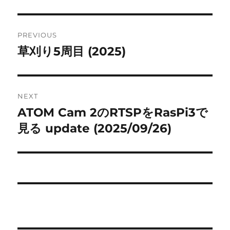
Post
PREVIOUS
navigation
草刈り5周目 (2025)
Previous
post:
NEXT
ATOM Cam 2のRTSPをRasPi3で
Next
post:
見る update (2025/09/26)