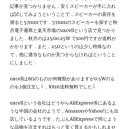
記事が見つかりません．安くスピーカーが手に入れ
ば試してみようということで，スピーカーの直径を
測ると57mmです．57mmのスピーカーを探すと秋
月電子通商と楽天市場のuxcellという店で見つかり
ました．秋月のは25Ω0.25W で100円ですが送料が
かかります．また，25Ωというのは少し特殊なの
で，他に適当なものが見つからなければということ
にしました．
uxcellは8Ωのものが何種類かありますが0.5Wのも
4
5
のを2個注文し
，¥816送料無料でした
uxcellという会社はどうやらAliExpress等にあるよ
うな中国の会社のようで，AmazonやYahoo!にも出
店しているようです．たぶんAliExpressで同じよう
な品物を注文すればもっと安く買えるかもしれませ