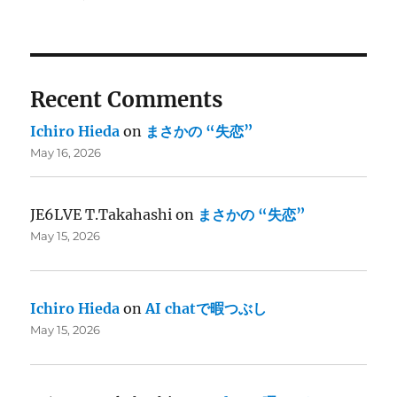
Recent Comments
Ichiro Hieda
on
まさかの “失恋”
May 16, 2026
JE6LVE T.Takahashi
on
まさかの “失恋”
May 15, 2026
Ichiro Hieda
on
AI chatで暇つぶし
May 15, 2026