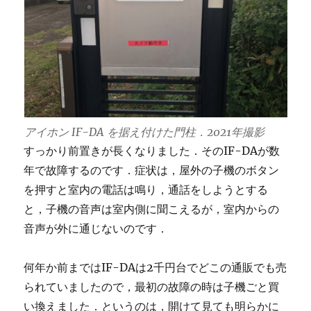
アイホン IF-DA を据え付けた門柱．2021年撮影
すっかり前置きが長くなりました．そのIF-DAが数
年で故障するのです．症状は，屋外の子機のボタン
を押すと室内の電話は鳴り，通話をしようとする
と，子機の音声は室内側に聞こえるが，室内からの
音声が外に通じないのです．
何年か前まではIF-DAは2千円台でどこの通販でも売
られていましたので，最初の故障の時は子機ごと買
い換えました．というのは，開けて見ても明らかに