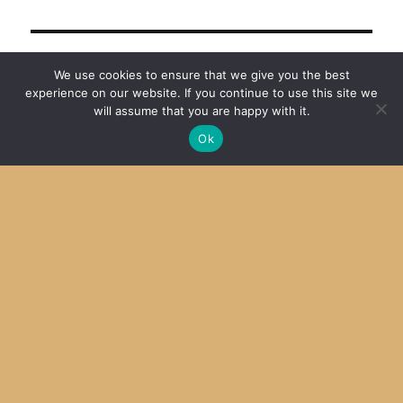
ON THIS DAY
We use cookies to ensure that we give you the best
experience on our website. If you continue to use this site we
will assume that you are happy with it.
慣れない人間が炎天下の作業をすると不調が長引
Ok
く
2023
クマバチ君何処へ
2018
女子に「カットマン」はおかしいだろう
2016
SDCC + MPLab X その４ Mac OS X
2014