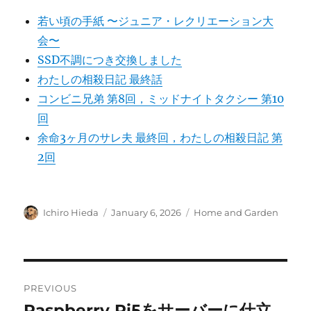
若い頃の手紙 〜ジュニア・レクリエーション大
会〜
SSD不調につき交換しました
わたしの相殺日記 最終話
コンビニ兄弟 第8回，ミッドナイトタクシー 第10
回
余命3ヶ月のサレ夫 最終回，わたしの相殺日記 第
2回
Author
Posted
Categories
Ichiro Hieda
January 6, 2026
Home and Garden
on
Post
PREVIOUS
navigation
Raspberry Pi5をサーバーに仕立
Previous