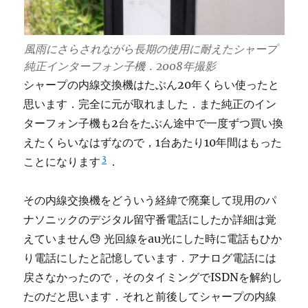
風雨にさらされながら長期の使用に耐えたシャープ
純正インターフォン子機．2008年撮影
シャープの内線交換機はたぶん20年くらい使ったと
思います．完全に元が取れました．また純正のイン
ターフォン子機も2台をたぶん途中で一度ずつ買い換
えたくらいなはずなので，1台あたり10年間はもった
3
ことになります
．
その内線交換機をどういう経緯で廃棄して現用のパ
ナソニックのデジタル留守番電話にしたか詳細は覚
えていません😓 光回線をau光にした時に電話もひか
り電話にしたと記憶しています．アナログ電話には
戻さなかったので，そのタイミングでISDNを解約し
たのだと思います．それと前後してシャープの内線